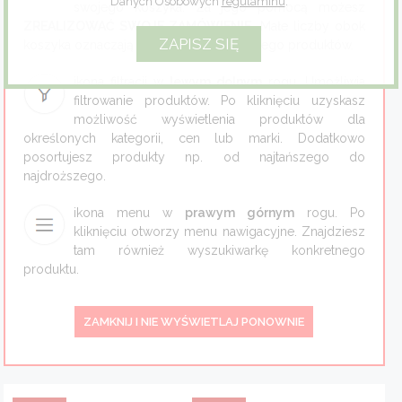
Danych Osobowych
regulaminu
.
swojego koszyka. Za jego pomocą możesz
ZREALIZOWAĆ SWOJE ZAMÓWIENIE
. Małe liczby obok
Zioła
koszyka oznaczają ilość dodanych do niego produktów.
Eco dom
ikona filtracji w
lewym dolnym
rogu. Umożliwia
filtrowanie produktów. Po kliknięciu uzyskasz
możliwość wyświetlenia produktów dla
Eco fashion
określonych kategorii, cen lub marki. Dodatkowo
posortujesz produkty np. od najtańszego do
Zestawy prezentowe
najdroższego.
ikona menu w
prawym górnym
rogu. Po
kliknięciu otworzy menu nawigacyjne. Znajdziesz
tam również wyszukiwarkę konkretnego
produktu.
ZAMKNIJ I NIE WYŚWIETLAJ PONOWNIE