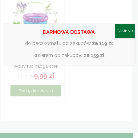
ZAMKNIJ
DARMOWA DOSTAWA
do paczkomatu od zakupów
za 119 zł
aktywna opaska
kurierem od zakupów
za 159 zł
spiralna na komary na
włosy lub nadgarstek
eco...
9,99
zł
16,19
zł
Dodaj do koszyka