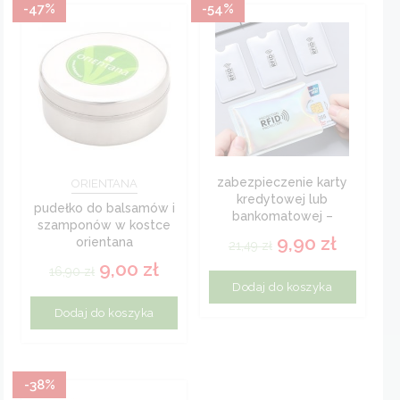
-47%
-54%
zabezpieczenie karty
ORIENTANA
kredytowej lub
pudełko do balsamów i
bankomatowej –
szamponów w kostce
bezpieczne etui na
9,90
zł
orientana
21,49
zł
kartę
9,00
zł
16,90
zł
Dodaj do koszyka
Dodaj do koszyka
-38%