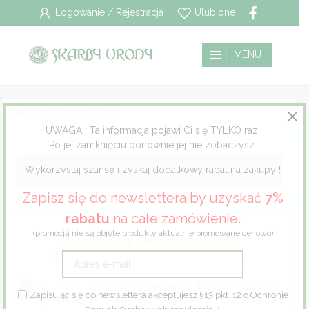
Logowanie / Rejestracja
Ulubione
Wszystkie
Płatność i dostawa
MENU
Pielęgnacja włosów
Polityka prywatności
Strona główna
>
Inne.
Pielęgnacja twarzy
Regulamin
UWAGA ! Ta informacja pojawi Ci się TYLKO raz.
Po jej zamknięciu ponownie jej nie zobaczysz.
Pielęgnacja ciała
Wykorzystaj szansę i zyskaj dodatkowy rabat na zakupy !
Pielęgnacja stóp
Zapisz się do newslettera by uzyskać
7%
rabatu
na całe zamówienie.
Pielęgnacja jamy ustnej
(promocją nie są objęte produkty aktualnie promowane cenowo)
INFORMACJA DLA PRZEGLĄDAJĄCYCH
E-SKLEP NA URZĄDZENIACH MOBILNYCH
Dla mężczyzn
ikona koszyka w
prawym dolnym
rogu. Po
Zapisując się do newslettera akceptujesz §13 pkt. 12 o Ochronie
Dla dzieci
kliknięciu zobaczysz produkty dodane do