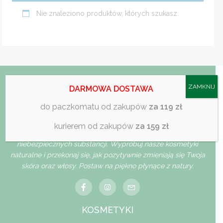
Nie znaleziono produktów, których szukasz.
ZAMKNIJ
DARMOWA DOSTAWA
do paczkomatu od zakupów
za 119 zł
Jesteśmy drogerią internetową, która popiera naturalną
kurierem od zakupów
za 159 zł
pielęgnację, bez szkodliwych parabenów, silikonów i innych
niebezpiecznych substancji. Wypróbuj nasze kosmetyki
naturalne i przekonaj się, jak pozytywnie zmieniają się Twoja
skóra oraz włosy. Postaw na piękno płynące z natury.
KOSMETYKI