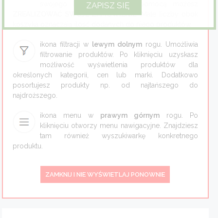
Jasne Słoneczko
3
swojego koszyka. Za jego pomocą możesz
ZREALIZOWAĆ SWOJE ZAMÓWIENIE
. Małe liczby obok
Zioła
Klyaksa
3
koszyka oznaczają ilość dodanych do niego produktów.
LADY WOW
1
Eco dom
ikona filtracji w
lewym dolnym
rogu. Umożliwia
LEGANZA
17
filtrowanie produktów. Po kliknięciu uzyskasz
możliwość wyświetlenia produktów dla
Eco fashion
Nevskaja Cosmetica
2
określonych kategorii, cen lub marki. Dodatkowo
posortujesz produkty np. od najtańszego do
Orientana
1
Zestawy prezentowe
najdroższego.
Prestige BeBlonde
9
ikona menu w
prawym górnym
rogu. Po
Regal
9
kliknięciu otworzy menu nawigacyjne. Znajdziesz
tam również wyszukiwarkę konkretnego
Rokitnik
6
produktu.
Vip`s Prestige
7
Viva Oliva
9
ZAMKNIJ I NIE WYŚWIETLAJ PONOWNIE
Problem