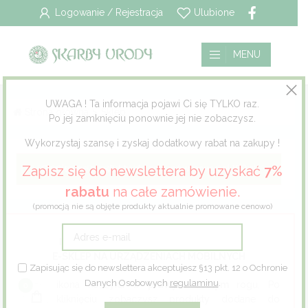
Logowanie / Rejestracja
Ulubione
Kategoria
Wszystkie
Płatność i dostawa
MENU
Marka
Pielęgnacja włosów
Polityka prywatności
Alliance of Beauty
85
UWAGA ! Ta informacja pojawi Ci się TYLKO raz.
Strona główna
>
Sklep
Be Extreme
13
Po jej zamknięciu ponownie jej nie zobaczysz.
Pielęgnacja twarzy
Regulamin
BIO Pharma
11
Wykorzystaj szansę i zyskaj dodatkowy rabat na zakupy !
Pielęgnacja ciała
Blond Time
3
Zapisz się do newslettera by uzyskać
7%
Eco Fashion
1
rabatu
na całe zamówienie.
Pielęgnacja stóp
(promocją nie są objęte produkty aktualnie promowane cenowo)
Energy of Vitamins
4
Pielęgnacja jamy ustnej
Family Doctor
10
INFORMACJA DLA PRZEGLĄDAJĄCYCH
E-SKLEP NA URZĄDZENIACH MOBILNYCH
Green Collection
4
Dla mężczyzn
Zapisując się do newslettera akceptujesz §13 pkt. 12 o Ochronie
Danych Osobowych
regulaminu
.
Herbal Time
4
ikona koszyka w
prawym dolnym
rogu. Po
Dla dzieci
kliknięciu zobaczysz produkty dodane do