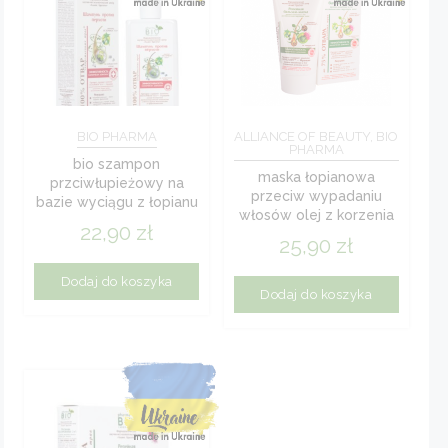
BIO PHARMA
ALLIANCE OF BEAUTY, BIO
PHARMA
bio szampon
maska łopianowa
przciwłupieżowy na
przeciw wypadaniu
bazie wyciągu z łopianu
włosów olej z korzenia
200 ml
22,90
zł
łopianu, lawenda...
25,90
zł
Dodaj do koszyka
Dodaj do koszyka