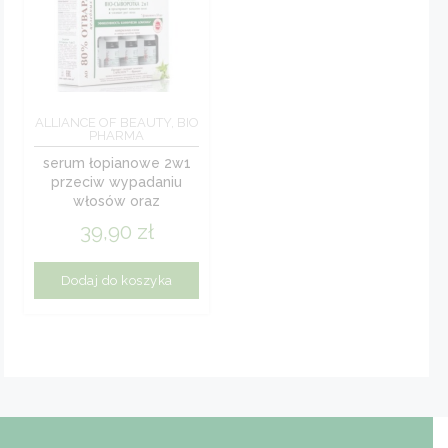
ALLIANCE OF BEAUTY, BIO
PHARMA
serum łopianowe 2w1
przeciw wypadaniu
włosów oraz
likwidujące łysienie
39,90
zł
kuracja...
Dodaj do koszyka