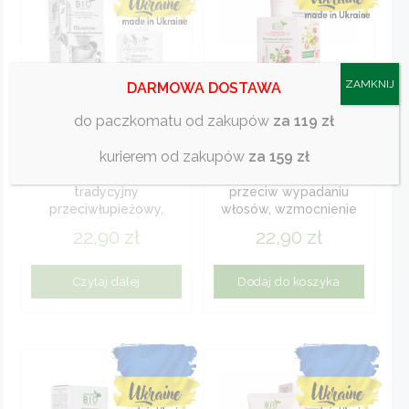
ZAMKNIJ
DARMOWA DOSTAWA
do paczkomatu od zakupów
za 119 zł
ALLIANCE OF BEAUTY, BIO
ALLIANCE OF BEAUTY, BIO
PHARMA
PHARMA
kurierem od zakupów
za 159 zł
szampon dziegciowy
szampon łopianowy
tradycyjny
przeciw wypadaniu
przeciwłupieżowy,
włosów, wzmocnienie
przeciwłojotokowy i
cebulek i aktywacja
22,90
zł
22,90
zł
przeciwgrzybiczy pb
wzrostu...
200 ml
Czytaj dalej
Dodaj do koszyka