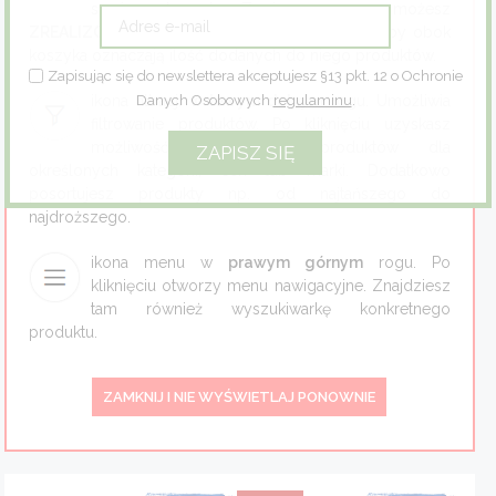
swojego koszyka. Za jego pomocą możesz
ZREALIZOWAĆ SWOJE ZAMÓWIENIE
. Małe liczby obok
Zioła
koszyka oznaczają ilość dodanych do niego produktów.
Zapisując się do newslettera akceptujesz §13 pkt. 12 o Ochronie
Eco dom
Danych Osobowych
regulaminu
.
ikona filtracji w
lewym dolnym
rogu. Umożliwia
filtrowanie produktów. Po kliknięciu uzyskasz
możliwość wyświetlenia produktów dla
Eco fashion
określonych kategorii, cen lub marki. Dodatkowo
posortujesz produkty np. od najtańszego do
Zestawy prezentowe
najdroższego.
ikona menu w
prawym górnym
rogu. Po
kliknięciu otworzy menu nawigacyjne. Znajdziesz
tam również wyszukiwarkę konkretnego
produktu.
ZAMKNIJ I NIE WYŚWIETLAJ PONOWNIE