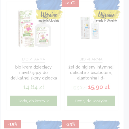
-20%
BIO PHARMA
BIO PHARMA
bio krem dziecięcy
żel do higieny intymnej
nawilżający do
delicate z bisabolem,
delikatnej skóry dziecka
alantoniną i d-
120 ml
pantenolem,...
14,64
zł
15,90
zł
19,90
zł
Dodaj do koszyka
Dodaj do koszyka
-15%
-23%