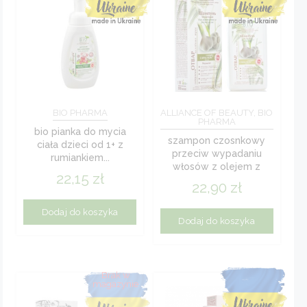
BIO PHARMA
ALLIANCE OF BEAUTY, BIO
PHARMA
bio pianka do mycia
szampon czosnkowy
ciała dzieci od 1+ z
przeciw wypadaniu
rumiankiem...
włosów z olejem z
22,15
zł
łopianu, tataraku...
22,90
zł
Dodaj do koszyka
Dodaj do koszyka