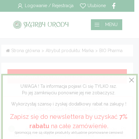
Logowanie / Rejestracja
Ulubione
Wszystkie
Płatność i dostawa
MENU
Pielęgnacja włosów
Polityka prywatności
Strona główna
>
Atrybut produktu: Marka
>
BIO Pharma
Pielęgnacja twarzy
Regulamin
Pielęgnacja ciała
UWAGA ! Ta informacja pojawi Ci się TYLKO raz.
Pielęgnacja stóp
Po jej zamknięciu ponownie jej nie zobaczysz.
Pielęgnacja jamy ustnej
Wykorzystaj szansę i zyskaj dodatkowy rabat na zakupy !
INFORMACJA DLA PRZEGLĄDAJĄCYCH
Zapisz się do newslettera by uzyskać
7%
E-SKLEP NA URZĄDZENIACH MOBILNYCH
Dla mężczyzn
rabatu
na całe zamówienie.
ikona koszyka w
prawym dolnym
rogu. Po
(promocją nie są objęte produkty aktualnie promowane cenowo)
Dla dzieci
kliknięciu zobaczysz produkty dodane do