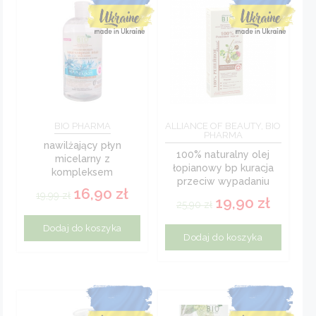
BIO PHARMA
ALLIANCE OF BEAUTY, BIO
PHARMA
nawilżający płyn
100% naturalny olej
micelarny z
łopianowy bp kuracja
kompleksem
przeciw wypadaniu
hydrovance i olejkiem
16,90
zł
włosów 100...
19,99
zł
różanym aqua...
19,90
zł
25,90
zł
Dodaj do koszyka
Dodaj do koszyka