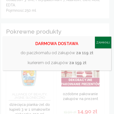
EDTA.
Pojrmność:250 ml
Pokrewne produkty
ZAMKNIJ
DARMOWA DOSTAWA
-25%
do paczkomatu od zakupów
za 119 zł
kurierem od zakupów
za 159 zł
ozdobne pakowanie
ALLIANCE OF BEAUTY,
JASNE SŁONECZKO
zakupów na prezent
dziecięca pianka-żel do
kąpieli 3 w 1 smakowite
14,90
zł
19,90
zł