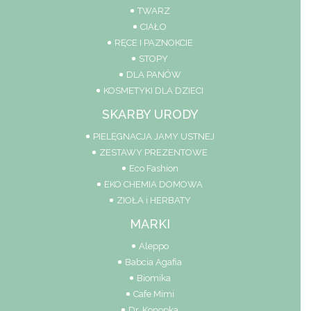
TWARZ
CIAŁO
RĘCE I PAZNOKCIE
STOPY
DLA PANÓW
KOSMETYKI DLA DZIECI
SKARBY URODY
PIELĘGNACJA JAMY USTNEJ
ZESTAWY PREZENTOWE
Eco Fashion
EKO CHEMIA DOMOWA
ZIOŁA i HERBATY
MARKI
Aleppo
Babcia Agafia
Biomika
Cafe Mimi
Dr. Konopka