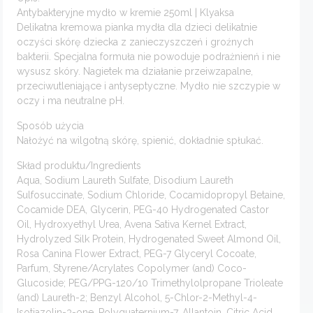
Antybakteryjne mydło w kremie 250ml | Klyaksa
Delikatna kremowa pianka mydła dla dzieci delikatnie
oczyści skórę dziecka z zanieczyszczeń i groźnych
bakterii. Specjalna formuła nie powoduje podrażnienń i nie
wysusz skóry. Nagietek ma działanie przeiwzapalne,
przeciwutleniające i antyseptyczne. Mydło nie szczypie w
oczy i ma neutralne pH.
Sposób użycia
Nałożyć na wilgotną skórę, spienić, dokładnie spłukać.
Skład produktu/Ingredients
Aqua, Sodium Laureth Sulfate, Disodium Laureth
Sulfosuccinate, Sodium Chloride, Cocamidopropyl Betaine,
Cocamide DEA, Glycerin, PEG-40 Hydrogenated Castor
Oil, Hydroxyethyl Urea, Avena Sativa Kernel Extract,
Hydrolyzed Silk Protein, Hydrogenated Sweet Almond Oil,
Rosa Canina Flower Extract, PEG-7 Glyceryl Cocoate,
Parfum, Styrene/Acrylates Copolymer (and) Coco-
Glucoside; PEG/PPG-120/10 Trimethylolpropane Trioleate
(and) Laureth-2; Benzyl Alcohol, 5-Chlor-2-Methyl-4-
Isotiazolin-3-one, Polyquaternium-7, Allantoin, Citric Acid,