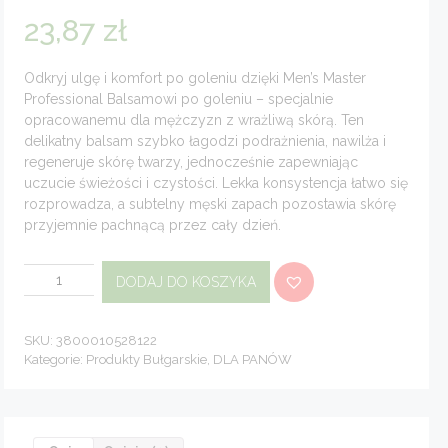
23,87
zł
Odkryj ulgę i komfort po goleniu dzięki Men’s Master
Professional Balsamowi po goleniu – specjalnie
opracowanemu dla mężczyzn z wrażliwą skórą. Ten
delikatny balsam szybko łagodzi podrażnienia, nawilża i
regeneruje skórę twarzy, jednocześnie zapewniając
uczucie świeżości i czystości. Lekka konsystencja łatwo się
rozprowadza, a subtelny męski zapach pozostawia skórę
przyjemnie pachnącą przez cały dzień.
ilość
DODAJ DO KOSZYKA
Balsam
po
goleniu
aftershave
z
SKU:
3800010528122
mentolem
Kategorie:
Produkty Bułgarskie
,
DLA PANÓW
Men`s
Master
120
ml