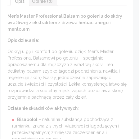
Opis
Opinie (0)
Men’s Master Professional Balsam po goleniu do skóry
wrażliwej z ekstraktem z drzewa herbacianego i
mentolem
Opis działania:
Odkryj ulgę i komfort po goleniu dzięki Men’s Master
Professional Balsamowi po goleniu – specjalnie
opracowanemu dla mężczyzn z wrażliwą skórą. Ten
delikatny balsam szybko łagodzi podrażnienia, nawilża i
regeneruje skórę twarzy, jednocześnie zapewniając
uczucie świeżości i czystości. Lekka konsystencja łatwo się
rozprowadza, a subtelny męski zapach pozostawia skórę
przyjemnie pachnącą przez cały dzień.
Działanie składników aktywnych:
Bisabolol
– naturalna substancja pochodząca z
rumianku, znana z silnych właściwości łagodzących i
przeciwzapalnych; zmniejsza zaczerwienienia i
podrażnienia po goleniu.