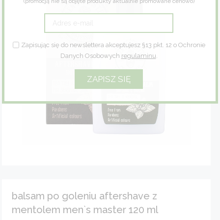
(promocją nie są objęte produkty aktualnie promowane cenowo)
Zioła
Eco dom
Zapisując się do newslettera akceptujesz §13 pkt. 12 o Ochronie
Danych Osobowych
regulaminu
.
Eco fashion
Zestawy prezentowe
balsam po goleniu aftershave z
mentolem men`s master 120 ml