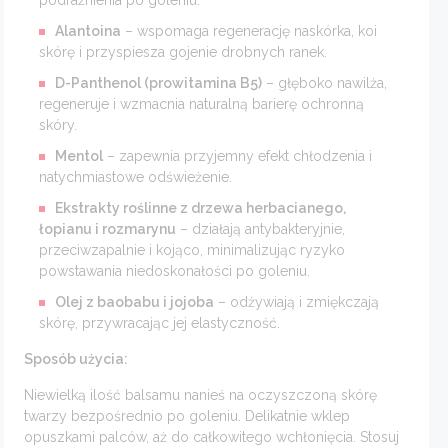
Alantoina
– wspomaga regenerację naskórka, koi
skórę i przyspiesza gojenie drobnych ranek.
D-Panthenol (prowitamina B5)
– głęboko nawilża,
regeneruje i wzmacnia naturalną barierę ochronną
skóry.
Mentol
– zapewnia przyjemny efekt chłodzenia i
natychmiastowe odświeżenie.
Ekstrakty roślinne z drzewa herbacianego,
łopianu i rozmarynu
– działają antybakteryjnie,
przeciwzapalnie i kojąco, minimalizując ryzyko
powstawania niedoskonałości po goleniu.
Olej z baobabu i jojoba
– odżywiają i zmiękczają
skórę, przywracając jej elastyczność.
Sposób użycia:
Niewielką ilość balsamu nanieś na oczyszczoną skórę
twarzy bezpośrednio po goleniu. Delikatnie wklep
opuszkami palców, aż do całkowitego wchłonięcia. Stosuj