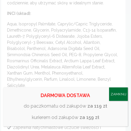
codziennie, aby utrzymać skórę w idealnym stanie.
INCI (skład):
Aqua, Isopropyl Palmitate, Caprylic/Capric Triglyceride,
Dimethicone, Glycerin, Polyacrylamide, C13-14 Isoparaffin,
Laureth-7, Polyglyceryl-6 Distearate, Jojoba Esters,
Polyglyceryl-3 Beeswax, Cetyl Alcohol, Allantoin,
Bisabolol, Panthenol, Adansonia Digitata Seed Oil,
Simmondsia Chinensis Seed Oil, PEG-8, Propylene Glycol,
Rosmarinus Officinalis Extract, Arctium Lappa Leaf Extract,
Diazolidinyl Urea, Melaleuca Alternifolia Leaf Extract,
Xanthan Gum, Menthol, Phenoxyethanol,
Ethylhexylglycerin, Parfum, Linalool, Limonene, Benzyl
Salicylate.
ZAMKNIJ
DARMOWA DOSTAWA
Najważniejsze korzyści dla użytkownika:
do paczkomatu od zakupów
za 119 zł
Skutecznie łagodzi podrażnienia po goleniu
Intensywnie nawilża i wspomaga regenerację skóry
kurierem od zakupów
za 159 zł
Zapewnia natychmiastowe uczucie świeżości i