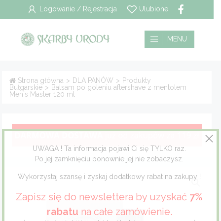
Logowanie / Rejestracja
Ulubione
Wszystkie
Płatność i dostawa
MENU
Pielęgnacja włosów
Polityka prywatności
Strona główna
>
DLA PANÓW
>
Produkty
Bułgarskie
>
Balsam po goleniu aftershave z mentolem
Pielęgnacja twarzy
Regulamin
Men`s Master 120 ml
Pielęgnacja ciała
Pielęgnacja stóp
UWAGA ! Ta informacja pojawi Ci się TYLKO raz.
Po jej zamknięciu ponownie jej nie zobaczysz.
Pielęgnacja jamy ustnej
Wykorzystaj szansę i zyskaj dodatkowy rabat na zakupy !
Dla mężczyzn
Zapisz się do newslettera by uzyskać
7%
rabatu
na całe zamówienie.
Dla dzieci