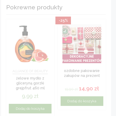
Pokrewne produkty
-25%
ozdobne pakowanie
ALLIANCE OF BEAUTY
zakupów na prezent
żelowe mydło z
gliceryną gorzki
14,90
zł
grejpfrut 460 ml
19,90
zł
9,99
zł
Dodaj do koszyka
Dodaj do koszyka