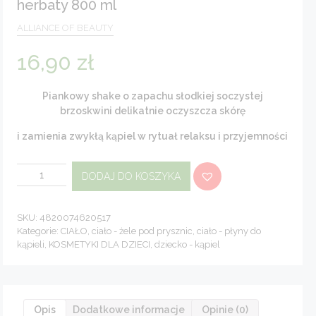
herbaty 800 ml
ALLIANCE OF BEAUTY
16,90
zł
Piankowy shake o zapachu słodkiej soczystej
brzoskwini delikatnie oczyszcza skórę
i zamienia zwykłą kąpiel w rytuał relaksu i przyjemności
ilość
DODAJ DO KOSZYKA
Brzoskwiniowy
Shake
kąpielowy
z
olejkiem
SKU:
4820074620517
jojoba
Kategorie:
CIAŁO
,
ciało - żele pod prysznic
,
ciało - płyny do
i
kąpieli
,
KOSMETYKI DLA DZIECI
,
dziecko - kąpiel
ekstraktem
z
zielonej
herbaty
800
ml
Opis
Dodatkowe informacje
Opinie (0)