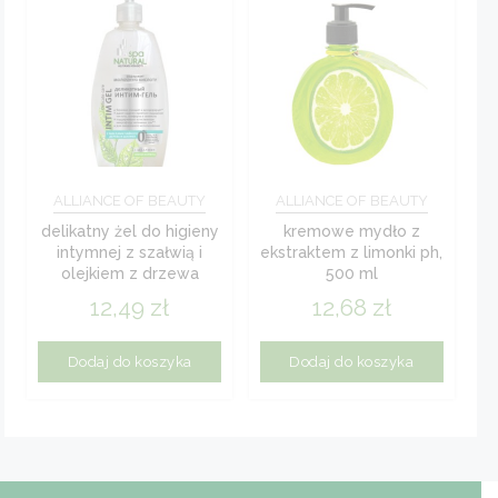
ALLIANCE OF BEAUTY
ALLIANCE OF BEAUTY
delikatny żel do higieny
kremowe mydło z
intymnej z szałwią i
ekstraktem z limonki ph,
olejkiem z drzewa
500 ml
herbacianego 250 ml
12,49
zł
12,68
zł
Dodaj do koszyka
Dodaj do koszyka