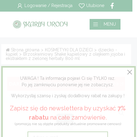
Logowanie / Rejestracja
Ulubione
Wszystkie
Płatność i dostawa
MENU
Pielęgnacja włosów
Polityka prywatności
Strona główna
>
KOSMETYKI DLA DZIECI
>
dziecko -
kąpiel
>
Brzoskwiniowy Shake kąpielowy z olejkiem jojoba i
Pielęgnacja twarzy
Regulamin
ekstraktem z zielonej herbaty 800 ml
Pielęgnacja ciała
UWAGA ! Ta informacja pojawi Ci się TYLKO raz.
Po jej zamknięciu ponownie jej nie zobaczysz.
Pielęgnacja stóp
Wykorzystaj szansę i zyskaj dodatkowy rabat na zakupy !
Pielęgnacja jamy ustnej
Zapisz się do newslettera by uzyskać
7%
rabatu
na całe zamówienie.
Dla mężczyzn
(promocją nie są objęte produkty aktualnie promowane cenowo)
Dla dzieci