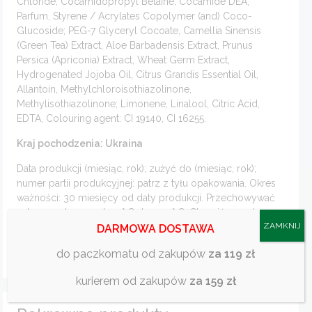
Chloride, Cocamidopropyl Betaine, Cocamide DEA,
Parfum, Styrene / Acrylates Copolymer (and) Coco-
Glucoside; PEG-7 Glyceryl Cocoate, Camellia Sinensis
(Green Tea) Extract, Aloe Barbadensis Extract, Prunus
Рersica (Apriconia) Extract, Wheat Germ Extract,
Hydrogenated Jojoba Oil, Citrus Grandis Essential Oil,
Allantoin, Methylchloroisothiazolinone,
Methylisothiazolinone; Limonene, Linalool, Citric Acid,
EDTA, Colouring agent: CI 19140, CI 16255.
Kraj pochodzenia: Ukraina
Data produkcji (miesiąc, rok); zużyć do (miesiąc, rok);
numer partii produkcyjnej: patrz z tyłu opakowania. Okres
ważności: 30 miesięcy od daty produkcji. Przechowywać
w temperaturze: od + 5 ° C do + 25 ° C. Chronić przed
ZAMKNIJ
bezpośrednim działaniem promieni słonecznych.
DARMOWA DOSTAWA
Przechowywać w odległości co najmniej 0,5 m od
do paczkomatu od zakupów
za 119 zł
włączonych urządzeń grzewczych.
kurierem od zakupów
za 159 zł