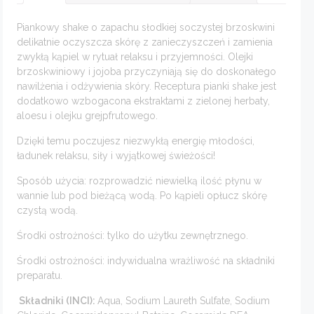
Piankowy shake o zapachu słodkiej soczystej brzoskwini
delikatnie oczyszcza skórę z zanieczyszczeń i zamienia
zwykłą kąpiel w rytuał relaksu i przyjemności. Olejki
brzoskwiniowy i jojoba przyczyniają się do doskonałego
nawilżenia i odżywienia skóry. Receptura pianki shake jest
dodatkowo wzbogacona ekstraktami z zielonej herbaty,
aloesu i olejku grejpfrutowego.
Dzięki temu poczujesz niezwykłą energię młodości,
ładunek relaksu, siły i wyjątkowej świeżości!
Sposób użycia: rozprowadzić niewielką ilość płynu w
wannie lub pod bieżącą wodą. Po kąpieli opłucz skórę
czystą wodą.
Środki ostrożności: tylko do użytku zewnętrznego.
Środki ostrożności: indywidualna wrażliwość na składniki
preparatu.
Składniki
(INCI):
Aqua, Sodium Laureth Sulfate, Sodium