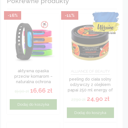
Pokrewne produkty
-16%
-11%
aktywna opaska
ALLIANCE OF BEAUTY
przeciw komarom –
peeling do ciała solny
naturalna ochrona
odżywczy z olejkiem
16,66
zł
papai 250 ml energy of
19,90
zł
vitamin
24,90
zł
27,90
zł
Dodaj do koszyka
Dodaj do koszyka