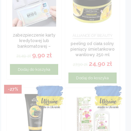
zabezpieczenie karty
ALLIANCE OF BEAUTY
kredytowej lub
peeling od ciała solny
bankomatowej –
pieniący śmietankowo
bezpieczne etui na
9,90
zł
waniliowy 250 ml
21,49
zł
kartę
energy of vitamins
24,90
zł
27,90
zł
Dodaj do koszyka
Dodaj do koszyka
-27%