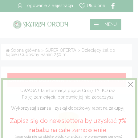
Logowanie / Rejestracja
Ulubione
Wszystkie
Płatność i dostawa
MENU
Pielęgnacja włosów
Polityka prywatności
Strona główna
>
SUPER OFERTA
>
Dziecięcy żel do
kąpieli Cudowny Banan 250 ml
Pielęgnacja twarzy
Regulamin
Pielęgnacja ciała
Pielęgnacja stóp
UWAGA ! Ta informacja pojawi Ci się TYLKO raz.
Po jej zamknięciu ponownie jej nie zobaczysz.
Pielęgnacja jamy ustnej
Wykorzystaj szansę i zyskaj dodatkowy rabat na zakupy !
Dla mężczyzn
Zapisz się do newslettera by uzyskać
7%
rabatu
na całe zamówienie.
Dla dzieci
(promocją nie są objęte produkty aktualnie promowane cenowo)