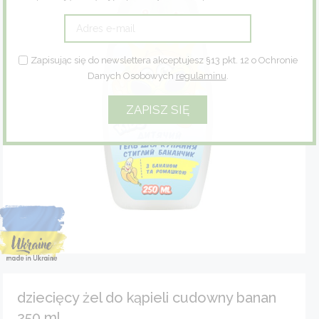
Zioła
Zapisując się do newslettera akceptujesz §13 pkt. 12 o Ochronie
Eco dom
Danych Osobowych
regulaminu
.
Eco fashion
Zestawy prezentowe
dziecięcy żel do kąpieli cudowny banan
250 ml