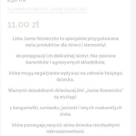
ALLIANCE OF BEAUTY, JASNE SŁONECZKO
11,00
zł
Linia Jasne Słoneczko to specjalnie przygotowana
seria produktów dla dzieci i niemowląt
do pielęgnacji ich delikatnej skóryt. Nie zawiera
barwników i agresywnych składników,
które mogą negatywnie wpływać na zdrowie twojego
dziecka.
Ważnymi składnikami dziecięcej linii „Jasne Słoneczko”
są wyciągi:
z bergamotki, rumianku, jeżówki i innych znakomitych
zioła,
które pomagają nasycić skórę dziecka niezbędnymi
mikroelementami.