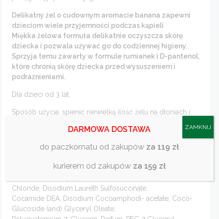
Delikatny żel o cudownym aromacie banana zapewni
dzieciom wiele przyjemności podczas kąpieli
Miękka żelowa formuła delikatnie oczyszcza skórę
dziecka i pozwala używać go do codziennej higieny.
Sprzyja temu zawarty w formule rumianek i D-pantenol,
które chronią skórę dziecka przed wysuszeniem i
podrażnieniami.
Dla dzieci od 3 lat.
Sposób użycia: spienić niewielką ilość żelu na dłoniach i
nałożyć na wilgotną skórę, a następnie spłukać wodą.
ZAMKNIJ
DARMOWA DOSTAWA
Środki ostrożności: tylko do użytku zewnętrznego.
do paczkomatu od zakupów
za 119 zł
Środki ostrożności: indywidualna nadwrażliwość na
składniki preparatu.
kurierem od zakupów
za 159 zł
Składniki/INCI: Aqua, Sodium Laureth Sulfate, Sodium
Chloride, Disodium Laureth Sulfosuccinate,
Cocamide DEA, Disodium Cocoamphodi- acetate, Coco-
Glucoside (and) Glyceryl Oleate;
Polyquaternium-7, Glycerin, Parfum, PEG-7 Glyceryl