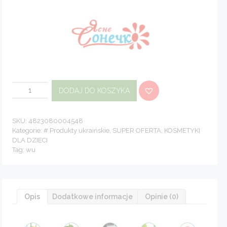
ilość
DODAJ DO KOSZYKA
Dziecięcy
żel
do
kąpieli
Cudowny
SKU:
4823080004548
Banan
Kategorie:
# Produkty ukraińskie
,
SUPER OFERTA
,
KOSMETYKI
250
DLA DZIECI
ml
Tag:
wu
Opis
Dodatkowe informacje
Opinie (0)