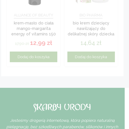
ALLIANCE OF BEAUTY
BIO PHARMA
krem-masło do ciała
bio krem dziecięcy
mango-margarita
nawilżający do
energy of vitamins 150
delikatnej skóry dziecka
ml
120 ml
12,99
zł
14,64
zł
17,90
zł
Dodaj do koszyka
Dodaj do koszyka
Jesteśmy drogerią internetową, która popiera naturalną
pielęgnację, bez szkodliwych parabenów, silikonów i innych