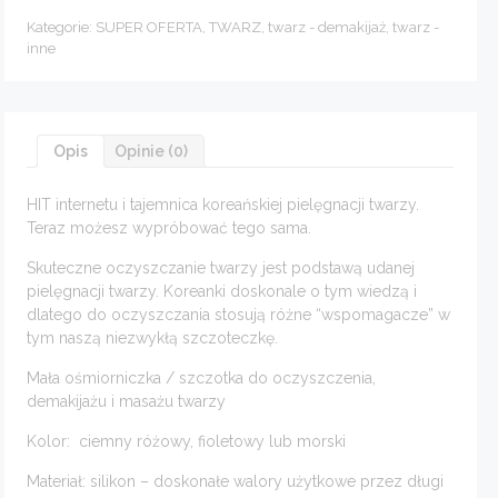
Koreańska
myjka
Kategorie:
SUPER OFERTA
,
TWARZ
,
twarz - demakijaż
,
twarz -
do
inne
demakijażu
i
masażu
twarzy.
Opis
Opinie (0)
HIT internetu i tajemnica koreańskiej pielęgnacji twarzy.
Teraz możesz wypróbować tego sama.
Skuteczne oczyszczanie twarzy jest podstawą udanej
pielęgnacji twarzy. Koreanki doskonale o tym wiedzą i
dlatego do oczyszczania stosują różne “wspomagacze” w
tym naszą niezwykłą szczoteczkę.
Mała ośmiorniczka / szczotka do oczyszczenia,
demakijażu i masażu twarzy
Kolor: ciemny różowy, fioletowy lub morski
Materiał: silikon – doskonałe walory użytkowe przez długi