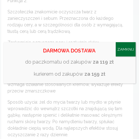
Funkcja 2:
Szczoteczka znakomicie oczyszcza twarz z
zanieczyszczeń i sebum. Przeznaczona do każdego
rodzaju cery, a w szczególności dla osób z wymagającą,
tłustą cerą lub cerą trądzikową.
Znakomicie oczyszcza pory i rozluźnia skórę.
ZAMKNIJ
DARMOWA DOSTAWA
Funkcja 3:
do paczkomatu od zakupów
za 119 zł
Oprócz funkcji oczyszczających doskonale masuje skórę,
przez co cera staje się jaśniejsza, zdrowa i promienna.
kurierem od zakupów
za 159 zł
Poprawa krążenia w naczyniach podskórnych dodatkowo
wzmaga działanie stosowanych kremów, wykazuje efekty
przeciw zmarszczkowe
Sposób użycia: żel do mycia twarzy lub mydło w płynie
wprowadzić do wewnątrz szczotki na znajdującą się tam
gąbkę, następnie spienić i delikatnie masować okrężnymi
ruchami skórę twarzy. Po namydleniu twarzy, spłukać
dokładnie ciepłą wodą. Dla najlepszych efektów stosuj
oczyszczanie 2 razy dziennie.