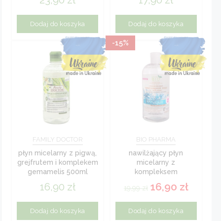
ml regal pre bio
Dodaj do koszyka
Dodaj do koszyka
-15%
FAMILY DOCTOR
BIO PHARMA
płyn micelarny z pigwą,
nawilżający płyn
grejfrutem i komplekem
micelarny z
gemamelis 500ml
kompleksem
hydrovance i olejkiem
16,90
zł
16,90
zł
19,99
zł
różanym aqua expert
500 ml
Dodaj do koszyka
Dodaj do koszyka