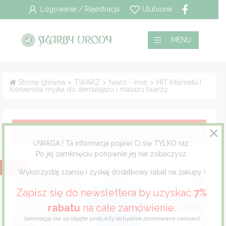
Logowanie / Rejestracja
Ulubione
Wszystkie
Płatność i dostawa
MENU
Pielęgnacja włosów
Polityka prywatności
Strona główna
>
TWARZ
>
twarz - inne
>
HIT Internetu !
Koreańska myjka do demakijażu i masażu twarzy.
Pielęgnacja twarzy
Regulamin
Pielęgnacja ciała
Pielęgnacja stóp
UWAGA ! Ta informacja pojawi Ci się TYLKO raz.
Po jej zamknięciu ponownie jej nie zobaczysz.
-36%
Pielęgnacja jamy ustnej
Wykorzystaj szansę i zyskaj dodatkowy rabat na zakupy !
Zapisz się do newslettera by uzyskać
7%
Dla mężczyzn
rabatu
na całe zamówienie.
Dla dzieci
(promocją nie są objęte produkty aktualnie promowane cenowo)