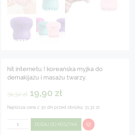
hit internetu ! koreańska myjka do
demakijażu i masażu twarzy.
19,90
zł
31,32
zł
Najniższa cena z 30 dni przed obniżką: 31,32 zł
ilość
DODAJ DO KOSZYKA
HIT
Internetu
!