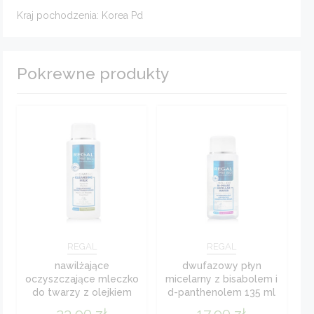
Kraj pochodzenia: Korea Pd
Pokrewne produkty
REGAL
REGAL
nawilżające
dwufazowy płyn
oczyszczające mleczko
micelarny z bisabolem i
do twarzy z olejkiem
d-panthenolem 135 ml
jojoba i alantoniną 200
regal pre bio
23,90
zł
17,90
zł