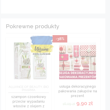
Pokrewne produkty
-38%
usługa dekoracyjnego
ALLIANCE OF BEAUTY, BIO
PHARMA
pakowania zakupów na
prezent
szampon czosnkowy
przeciw wypadaniu
9,90
zł
16,09
zł
włosów z olejem z