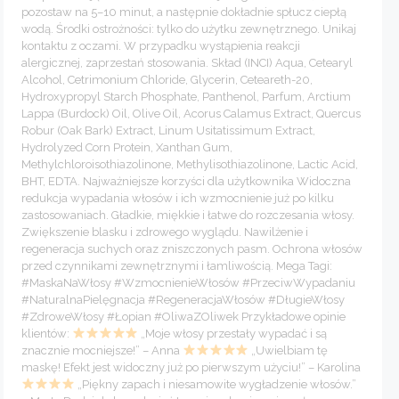
pozostaw na 5–10 minut, a następnie dokładnie spłucz ciepłą
wodą. Środki ostrożności: tylko do użytku zewnętrznego. Unikaj
kontaktu z oczami. W przypadku wystąpienia reakcji
alergicznej, zaprzestań stosowania. Skład (INCI) Aqua, Cetearyl
Alcohol, Cetrimonium Chloride, Glycerin, Ceteareth-20,
Hydroxypropyl Starch Phosphate, Panthenol, Parfum, Arctium
Lappa (Burdock) Oil, Olive Oil, Acorus Calamus Extract, Quercus
Robur (Oak Bark) Extract, Linum Usitatissimum Extract,
Hydrolyzed Corn Protein, Xanthan Gum,
Methylchloroisothiazolinone, Methylisothiazolinone, Lactic Acid,
BHT, EDTA. Najważniejsze korzyści dla użytkownika Widoczna
redukcja wypadania włosów i ich wzmocnienie już po kilku
zastosowaniach. Gładkie, miękkie i łatwe do rozczesania włosy.
Zwiększenie blasku i zdrowego wyglądu. Nawilżenie i
regeneracja suchych oraz zniszczonych pasm. Ochrona włosów
przed czynnikami zewnętrznymi i łamliwością. Mega Tagi:
#MaskaNaWłosy #WzmocnienieWłosów #PrzeciwWypadaniu
#NaturalnaPielęgnacja #RegeneracjaWłosów #DługieWłosy
#ZdroweWłosy #Łopian #OliwaZOliwek Przykładowe opinie
klientów:
„Moje włosy przestały wypadać i są
znacznie mocniejsze!” – Anna
„Uwielbiam tę
maskę! Efekt jest widoczny już po pierwszym użyciu!” – Karolina
„Piękny zapach i niesamowite wygładzenie włosów.”