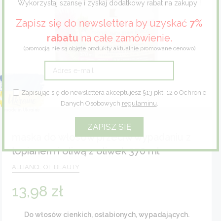
Wykorzystaj szansę i zyskaj dodatkowy rabat na zakupy !
Zioła
Zapisz się do newslettera by uzyskać
7%
rabatu
na całe zamówienie.
Eco dom
(promocją nie są objęte produkty aktualnie promowane cenowo)
Eco fashion
Zapisując się do newslettera akceptujesz §13 pkt. 12 o Ochronie
Zestawy prezentowe
Danych Osobowych
regulaminu
.
maska do włosów przeciw wypadaniu z
łopianem i oliwą z oliwek 370 ml
ALLIANCE OF BEAUTY
13,98
zł
Do włosów cienkich, osłabionych, wypadających.