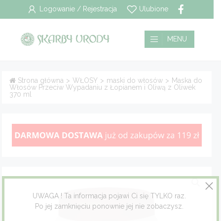
Logowanie / Rejestracja
Ulubione
Wszystkie
Płatność i dostawa
MENU
Pielęgnacja włosów
Polityka prywatności
Strona główna
>
WŁOSY
>
maski do włosów
>
Maska do
Włosów Przeciw Wypadaniu z Łopianem i Oliwą z Oliwek
Pielęgnacja twarzy
Regulamin
370 ml
Pielęgnacja ciała
Pielęgnacja stóp
Pielęgnacja jamy ustnej
Dla mężczyzn
UWAGA ! Ta informacja pojawi Ci się TYLKO raz.
Po jej zamknięciu ponownie jej nie zobaczysz.
Dla dzieci