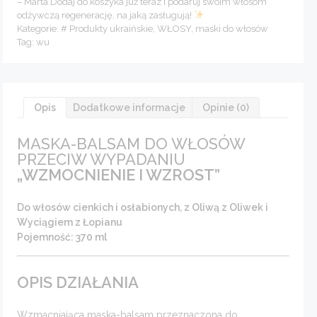
– Marta Dodaj do koszyka już teraz i podaruj swoim włosom
odżywczą regenerację, na jaką zasługują!
Kategorie:
# Produkty ukraińskie
,
WŁOSY
,
maski do włosów
Tag:
wu
Opis
Dodatkowe informacje
Opinie (0)
MASKA-BALSAM DO WŁOSÓW
PRZECIW WYPADANIU
„WZMOCNIENIE I WZROST”
Do włosów cienkich i osłabionych, z Oliwą z Oliwek i
Wyciągiem z Łopianu
Pojemność: 370 ml
OPIS DZIAŁANIA
Wzmacniająca maska-balsam przeznaczona do