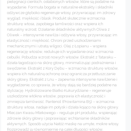
pielęgnacji cienkich, osłabionych włosów, które są podatne na
wypadanie. Formuła bogata w naturalne ekstrakty i składniki
odżywcze głęboko regeneruje włosy, przywracając im zdrowy
wygląd, miękkość i blask. Produkt skutecznie wzmacnia
strukturę włosa, zapobiega łamliwości oraz wspiera ich
naturalny wzrost. Działanie składników aktywnych Oliwa z
Oliwek – intensywnie nawilża i odżywia włosy, przywracając im
elastyczność i miękkość. Chroni przed uszkodzeniami
mechanicznymi i utratą wilgoci. Olej z Łopianu – wspiera
regenerację włosów, redukuje ich wypadanie oraz wzmacnia
cebulki. Pobudza wzrost nowych włosów. Ekstrakt z Tataraku –
działa łagodząco na skórę głowy, minimalizując podrażnienia i
swędzenie. Ekstrakt z Kory Dębu – wzmacnia strukturę włosów,
wspiera ich naturalną ochronę oraz ogranicza przetłuszczanie
skóry głowy. Ekstrakt z Lnu – zapewnia intensywne nawilżenie i
wygładzenie, co sprawia, że włosy stają się bardziej podatne na
stylizację. Hydrolizowane Białko Kukurydziane – regeneruje
uszkodzone włókna włosów, poprawia ich elastyczność i
zmniejsza łamliwość. Pantenol (Prowitamina B5) – wzmacnia
strukturę włosa, nadaje im połysk i działa kojąco na skórę głowy.
Mleczan Kwasu Mlekowego – reguluje pH produktu, wspierając
zdrowie skóry głowy i poprawiając wchłanianie składników
aktywnych. Sposób użycia Nałóż maskę na umyte, mokre włosy.
Rozprowadź ją równomiernie na całej długości włosów,