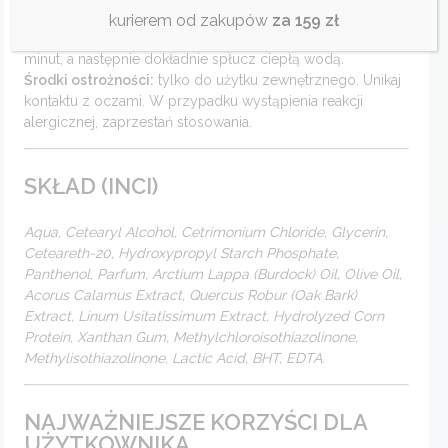
Nałóż maskę na umyte, mokre włosy. Rozprowadź ją
kurierem od zakupów
za 159 zł
równomiernie na całej długości włosów, pozostaw na 5–10
minut, a następnie dokładnie spłucz ciepłą wodą.
Środki ostrożności:
tylko do użytku zewnętrznego. Unikaj
kontaktu z oczami. W przypadku wystąpienia reakcji
alergicznej, zaprzestań stosowania.
SKŁAD (INCI)
Aqua, Cetearyl Alcohol, Cetrimonium Chloride, Glycerin,
Ceteareth-20, Hydroxypropyl Starch Phosphate,
Panthenol, Parfum, Arctium Lappa (Burdock) Oil, Olive Oil,
Acorus Calamus Extract, Quercus Robur (Oak Bark)
Extract, Linum Usitatissimum Extract, Hydrolyzed Corn
Protein, Xanthan Gum, Methylchloroisothiazolinone,
Methylisothiazolinone, Lactic Acid, BHT, EDTA.
NAJWAŻNIEJSZE KORZYŚCI DLA
UŻYTKOWNIKA