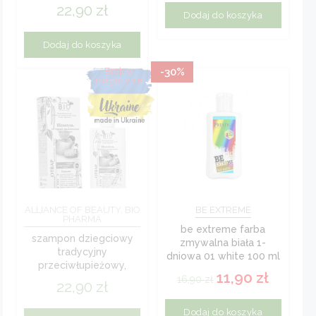
łopianu, tataraku i z
22,90
zł
szyszkami chmielu pb
Dodaj do koszyka
Dodaj do koszyka
-30%
ALLIANCE OF BEAUTY, BIO
BE EXTREME
PHARMA
be extreme farba
szampon dziegciowy
zmywalna biała 1-
tradycyjny
dniowa 01 white 100 ml
przeciwłupieżowy,
11,90
zł
przeciwłojotokowy i
16,90
zł
22,90
zł
przeciwgrzybiczy pb
200 ml
Dodaj do koszyka