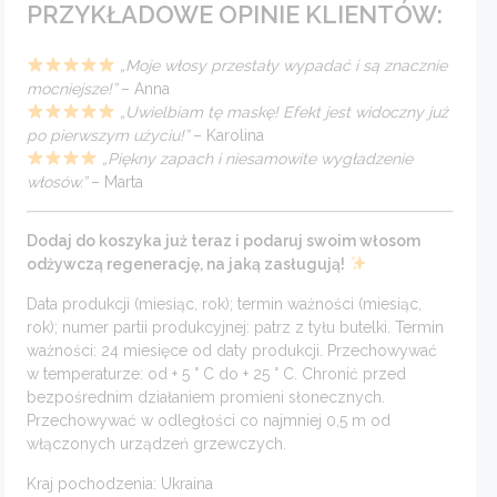
PRZYKŁADOWE OPINIE KLIENTÓW:
„Moje włosy przestały wypadać i są znacznie
mocniejsze!”
– Anna
„Uwielbiam tę maskę! Efekt jest widoczny już
po pierwszym użyciu!”
– Karolina
„Piękny zapach i niesamowite wygładzenie
włosów.”
– Marta
Dodaj do koszyka już teraz i podaruj swoim włosom
odżywczą regenerację, na jaką zasługują!
Data produkcji (miesiąc, rok); termin ważności (miesiąc,
rok); numer partii produkcyjnej: patrz z tyłu butelki. Termin
ważności: 24 miesięce od daty produkcji. Przechowywać
w temperaturze: od + 5 ° C do + 25 ° C. Chronić przed
bezpośrednim działaniem promieni słonecznych.
Przechowywać w odległości co najmniej 0,5 m od
włączonych urządzeń grzewczych.
Kraj pochodzenia: Ukraina