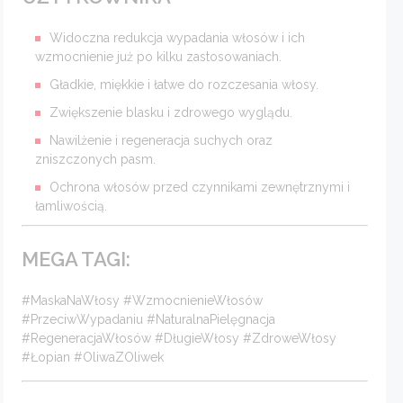
Widoczna redukcja wypadania włosów i ich
wzmocnienie już po kilku zastosowaniach.
Gładkie, miękkie i łatwe do rozczesania włosy.
Zwiększenie blasku i zdrowego wyglądu.
Nawilżenie i regeneracja suchych oraz
zniszczonych pasm.
Ochrona włosów przed czynnikami zewnętrznymi i
łamliwością.
MEGA TAGI:
#MaskaNaWłosy #WzmocnienieWłosów
#PrzeciwWypadaniu #NaturalnaPielęgnacja
#RegeneracjaWłosów #DługieWłosy #ZdroweWłosy
#Łopian #OliwaZOliwek