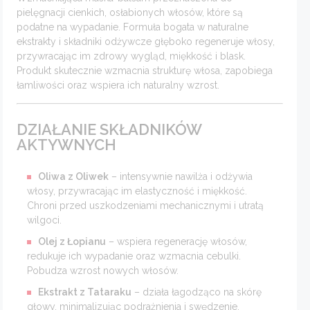
pielęgnacji cienkich, osłabionych włosów, które są
podatne na wypadanie. Formuła bogata w naturalne
ekstrakty i składniki odżywcze głęboko regeneruje włosy,
przywracając im zdrowy wygląd, miękkość i blask.
Produkt skutecznie wzmacnia strukturę włosa, zapobiega
łamliwości oraz wspiera ich naturalny wzrost.
DZIAŁANIE SKŁADNIKÓW
AKTYWNYCH
Oliwa z Oliwek
– intensywnie nawilża i odżywia
włosy, przywracając im elastyczność i miękkość.
Chroni przed uszkodzeniami mechanicznymi i utratą
wilgoci.
Olej z Łopianu
– wspiera regenerację włosów,
redukuje ich wypadanie oraz wzmacnia cebulki.
Pobudza wzrost nowych włosów.
Ekstrakt z Tataraku
– działa łagodząco na skórę
głowy, minimalizując podrażnienia i swędzenie.