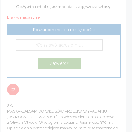
Odżywia cebulki, wzmacnia i zagęszcza włosy.
Brak w magazynie
Powiadom mnie o dostępności
SKU:
MASKA-BALSAM DO WŁOSÓW PRZECIW WYPADANIU
„WZMOCNIENIE i WZROST” Do włosów cienkich i osłabionych,
z Oliwą z Oliwek i Wyciągiem z Łopianu Pojemność: 370 ml
Opis działania Wzmacniająca maska-balsam przeznaczona do