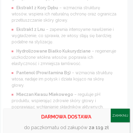
Ekstrakt z Kory Dębu
– wzmacnia strukturę
włosów, wspiera ich naturalną ochronę oraz ogranicza
przetłuszczanie skóry głowy.
Ekstrakt z Lnu
– zapewnia intensywne nawilżenie i
wygładzenie, co sprawia, że włosy stają się bardziej
podatne na stylizację.
Hydrolizowane Białko Kukurydziane
– regeneruje
uszkodzone włókna włosów, poprawia ich
elastyczność i zmniejsza łamliwość.
Pantenol (Prowitamina B5)
– wzmacnia strukturę
włosa, nadaje im połysk i działa kojąco na skórę
głowy.
Mleczan Kwasu Mlekowego
– reguluje pH
produktu, wspierając zdrowie skóry głowy i
poprawiając wchłanianie składników aktywnych.
ZAMKNIJ
DARMOWA DOSTAWA
SPOSÓB UŻYCIA
do paczkomatu od zakupów
za 119 zł