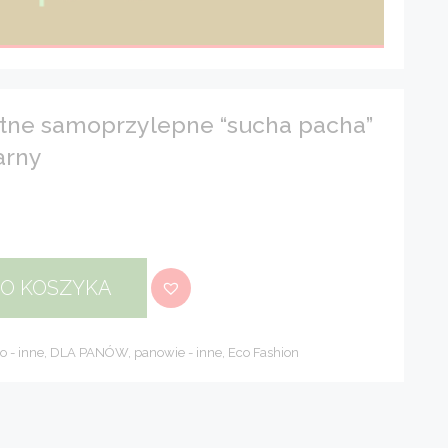
otne samoprzylepne “sucha pacha”
zarny
DO KOSZYKA
ło - inne
,
DLA PANÓW
,
panowie - inne
,
Eco Fashion