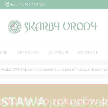
+48 500 300 320
(hurt)
CJE
APTECZKA
OPINIE
KONTAKT
PRZECIWPOTNE samoprzylepne “sucha pacha” x 2 sztuki kolor CZ