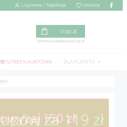
Logowanie / Rejestracja
Ulubione
0,00
zł
Darmowa dostawa od 119 zł
STREFA HURTOWA
DLA KLIENTA
ARNY