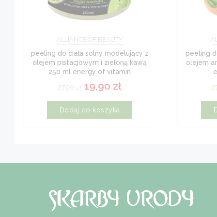
ALLIANCE OF BEAUTY
A
peeling do ciała solny modelujący z
peeling d
olejem pistacjowym i zieloną kawą
olejem a
250 ml energy of vitamin
e
19,90
zł
27,90
zł
2
Dodaj do koszyka