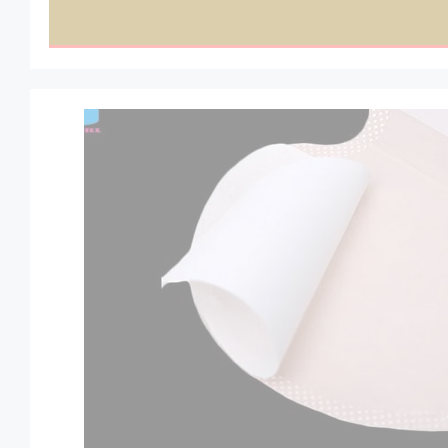
Zioła
Eco dom
Eco fashion
Zestawy prezentowe