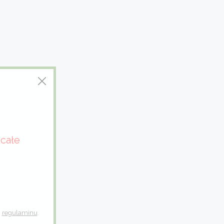
całe
h
regulaminu
.