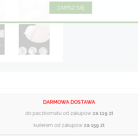
DARMOWA DOSTAWA
do paczkomatu od zakupów
za 119 zł
nia, nie obciąża i nie powoduje dyskomfortu.
kurierem od zakupów
za 159 zł