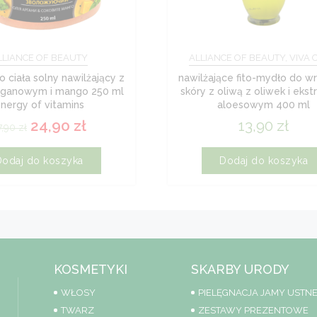
LLIANCE OF BEAUTY
ALLIANCE OF BEAUTY, VIVA 
o ciała solny nawilżający z
nawilżające fito-mydło do wr
rganowym i mango 250 ml
skóry z oliwą z oliwek i eks
nergy of vitamins
aloesowym 400 ml
24,90
zł
13,90
zł
7,90
zł
Dodaj do koszyka
Dodaj do koszyka
KOSMETYKI
SKARBY URODY
WŁOSY
PIELĘGNACJA JAMY USTNE
TWARZ
ZESTAWY PREZENTOWE