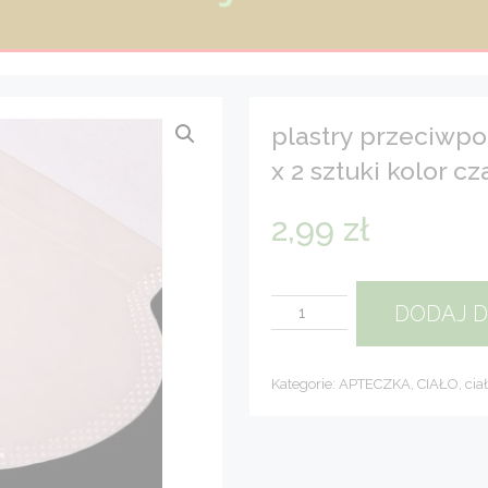
plastry przeciwp
x 2 sztuki kolor c
2,99
zł
ilość
DODAJ 
PLASTRY
PRZECIWPOTNE
samoprzylepne
"sucha
Kategorie:
APTECZKA
,
CIAŁO
,
cia
pacha"
x
2
sztuki
kolor
CZARNY