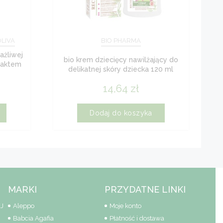
OLIVA
BIO PHARMA
ażliwej
bio krem dziecięcy nawilżający do
traktem
delikatnej skóry dziecka 120 ml
14,64
zł
Dodaj do koszyka
MARKI
PRZYDATNE LINKI
J
Aleppo
Moje konto
Babcia Agafia
Płatność i dostawa