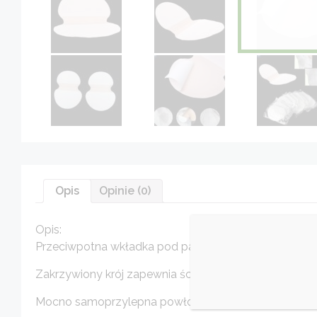
Opis
Opinie (0)
Opis:
Przeciwpotna wkładka pod pachę.
Zakrzywiony krój zapewnia ścisłe dopasowanie do ubra
Mocno samoprzylepna powłoka do ubrań.