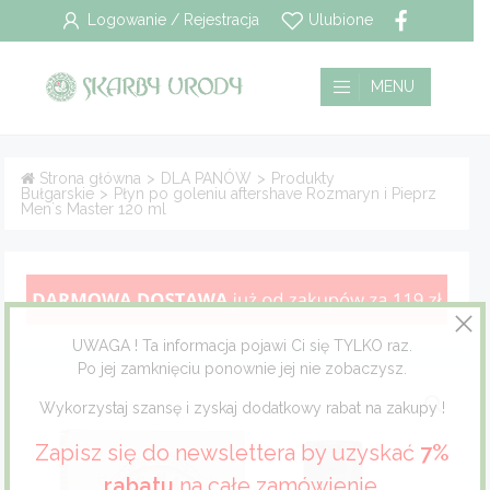
Logowanie / Rejestracja
Ulubione
Wszystkie
Płatność i dostawa
MENU
Pielęgnacja włosów
Polityka prywatności
Strona główna
>
DLA PANÓW
>
Produkty
Bułgarskie
>
Płyn po goleniu aftershave Rozmaryn i Pieprz
Pielęgnacja twarzy
Regulamin
Men`s Master 120 ml
Pielęgnacja ciała
Pielęgnacja stóp
UWAGA ! Ta informacja pojawi Ci się TYLKO raz.
Pielęgnacja jamy ustnej
Po jej zamknięciu ponownie jej nie zobaczysz.
Wykorzystaj szansę i zyskaj dodatkowy rabat na zakupy !
Dla mężczyzn
Zapisz się do newslettera by uzyskać
7%
Dla dzieci
rabatu
na całe zamówienie.