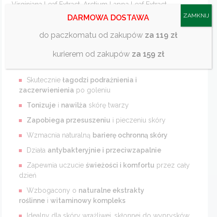
Virginiana Leaf Extract, Arctium Lappa Leaf Extract,
Rosmarinus Officinalis Extract, Cotinus Coggygria Leaf
ZAMKNIJ
DARMOWA DOSTAWA
Extract, Diazolidinyl Urea, Capsicum Annuum Fruit Extract,
do paczkomatu od zakupów
za 119 zł
Citric Acid, Sodium Benzoate, Potassium Sorbate, Caramel,
Phenoxyethanol, Ethylhexylglycerin.
kurierem od zakupów
za 159 zł
Najważniejsze korzyści dla użytkownika:
Skutecznie
łagodzi podrażnienia i
zaczerwienienia
po goleniu
Tonizuje
i
nawilża
skórę twarzy
Zapobiega przesuszeniu
i pieczeniu skóry
Wzmacnia naturalną
barierę ochronną skóry
Działa
antybakteryjnie i przeciwzapalnie
Zapewnia uczucie
świeżości i komfortu
przez cały
dzień
Wzbogacony o
naturalne ekstrakty
roślinne
i
witaminowy kompleks
Idealny dla skóry wrażliwej, skłonnej do wyprysków