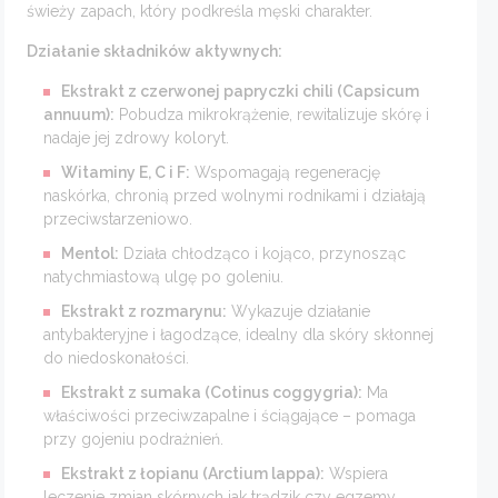
świeży zapach, który podkreśla męski charakter.
Działanie składników aktywnych:
Ekstrakt z czerwonej papryczki chili (Capsicum
annuum):
Pobudza mikrokrążenie, rewitalizuje skórę i
nadaje jej zdrowy koloryt.
Witaminy E, C i F:
Wspomagają regenerację
naskórka, chronią przed wolnymi rodnikami i działają
przeciwstarzeniowo.
Mentol:
Działa chłodząco i kojąco, przynosząc
natychmiastową ulgę po goleniu.
Ekstrakt z rozmarynu:
Wykazuje działanie
antybakteryjne i łagodzące, idealny dla skóry skłonnej
do niedoskonałości.
Ekstrakt z sumaka (Cotinus coggygria):
Ma
właściwości przeciwzapalne i ściągające – pomaga
przy gojeniu podrażnień.
Ekstrakt z łopianu (Arctium lappa):
Wspiera
leczenie zmian skórnych jak trądzik czy egzemy,