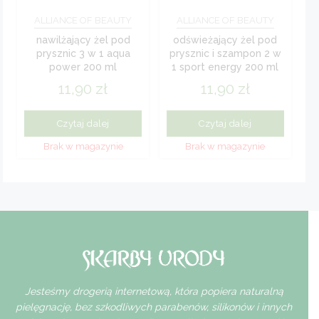
ALLIANCE OF BEAUTY
ALLIANCE OF BEAUTY
nawilżający żel pod
odświeżający żel pod
prysznic 3 w 1 aqua
prysznic i szampon 2 w
power 200 ml
1 sport energy 200 ml
11,90
zł
11,90
zł
Czytaj dalej
Czytaj dalej
Jesteśmy drogerią internetową, która popiera naturalną
pielęgnację, bez szkodliwych parabenów, silikonów i innych