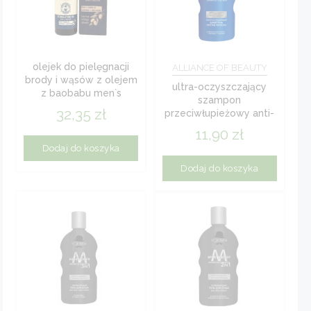
olejek do pielęgnacji
ALLIANCE OF BEAUTY
brody i wąsów z olejem
ultra-oczyszczający
z baobabu men`s
szampon
master 30ml
32,35
zł
przeciwłupieżowy anti-
dandruff 200 ml
11,90
zł
Dodaj do koszyka
Dodaj do koszyka