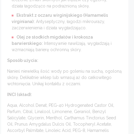
działa łagodząco na podrażnioną skórę.
Ekstrakt z oczaru wirginijskiego (Hamamelis
virginiana):
Antyseptyczny, łagodzi mikrourazy,
zaczerwienienia i działa wygładzająco.
Olej ze słodkich migdałów i krokosza
barwierskiego:
Intensywnie nawilżają, wygładzają i
wzmacniają barierę ochronną skóry.
Sposób użycia:
Nanieś niewielką ilość wody po goleniu na suchą, ogoloną
skórę. Delikatnie wklep lub wmasuj aż do całkowitego
wchłonięcia. Unikaj kontaktu z oczami.
INCI (skład):
Aqua, Alcohol Denat, PEG-40 Hydrogenated Castor Oil,
Parfum, Citral, Linalool, Limonene, Geraniol, Benzyl
Salicylate, Glycerin, Menthol, Carthamus Tinctorius Seed
Oil, Prunus Amygdalus Dulcis Oil, Tocopheryl Acetate,
Ascorbyl Palmitate, Linoleic Acid, PEG-8, Hamamelis