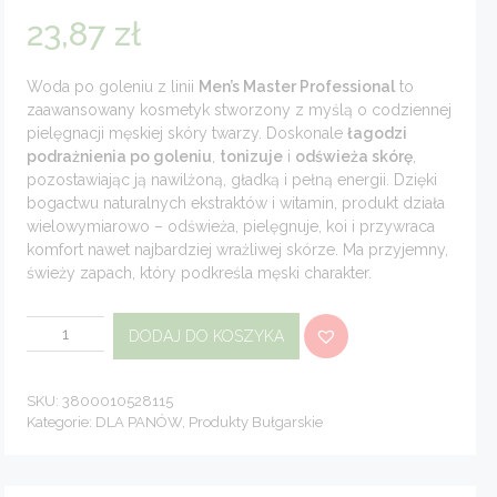
23,87
zł
Woda po goleniu z linii
Men’s Master Professional
to
zaawansowany kosmetyk stworzony z myślą o codziennej
pielęgnacji męskiej skóry twarzy. Doskonale
łagodzi
podrażnienia po goleniu
,
tonizuje
i
odświeża skórę
,
pozostawiając ją nawilżoną, gładką i pełną energii. Dzięki
bogactwu naturalnych ekstraktów i witamin, produkt działa
wielowymiarowo – odświeża, pielęgnuje, koi i przywraca
komfort nawet najbardziej wrażliwej skórze. Ma przyjemny,
świeży zapach, który podkreśla męski charakter.
ilość
DODAJ DO KOSZYKA
Płyn
po
goleniu
aftershave
Rozmaryn
SKU:
3800010528115
i
Kategorie:
DLA PANÓW
,
Produkty Bułgarskie
Pieprz
Men`s
Master
120
ml