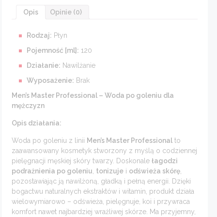
Opis
Opinie (0)
Rodzaj:
Płyn
Pojemność [ml]:
120
Działanie:
Nawilżanie
Wyposażenie:
Brak
Men’s Master Professional – Woda po goleniu dla
mężczyzn
Opis działania:
Woda po goleniu z linii
Men’s Master Professional
to
zaawansowany kosmetyk stworzony z myślą o codziennej
pielęgnacji męskiej skóry twarzy. Doskonale
łagodzi
podrażnienia po goleniu
,
tonizuje
i
odświeża skórę
,
pozostawiając ją nawilżoną, gładką i pełną energii. Dzięki
bogactwu naturalnych ekstraktów i witamin, produkt działa
wielowymiarowo – odświeża, pielęgnuje, koi i przywraca
komfort nawet najbardziej wrażliwej skórze. Ma przyjemny,