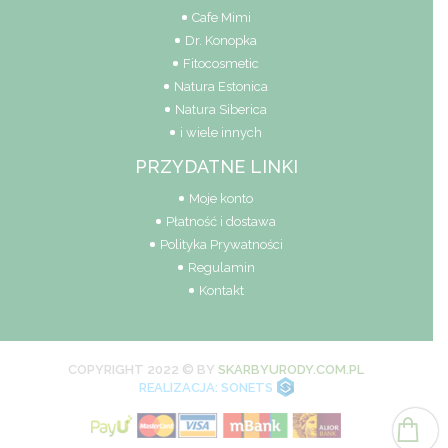
Cafe Mimi
Dr. Konopka
Fitocosmetic
Natura Estonica
Natura Siberica
i wiele innych
PRZYDATNE LINKI
Moje konto
Płatność i dostawa
Polityka Prywatności
Regulamin
Kontakt
COPYRIGHT 2022 © BY
SKARBYURODY.COM.PL
REALIZACJA: SONETS