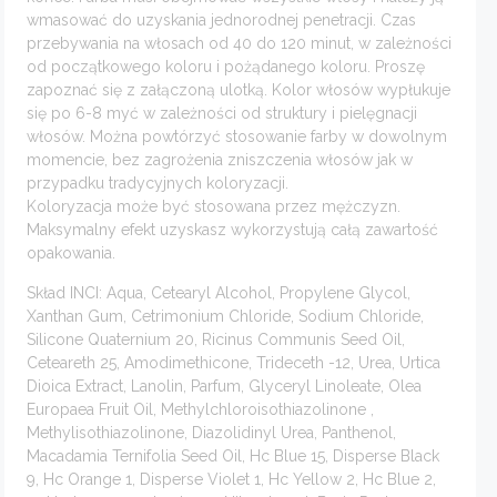
wmasować do uzyskania jednorodnej penetracji. Czas
przebywania na włosach od 40 do 120 minut, w zależności
od początkowego koloru i pożądanego koloru. Proszę
zapoznać się z załączoną ulotką. Kolor włosów wypłukuje
się po 6-8 myć w zależności od struktury i pielęgnacji
włosów. Można powtórzyć stosowanie farby w dowolnym
momencie, bez zagrożenia zniszczenia włosów jak w
przypadku tradycyjnych koloryzacji.
Koloryzacja może być stosowana przez mężczyzn.
Maksymalny efekt uzyskasz wykorzystują całą zawartość
opakowania.
Skład INCI: Aqua, Cetearyl Alcohol, Propylene Glycol,
Xanthan Gum, Cetrimonium Chloride, Sodium Chloride,
Silicone Quaternium 20, Ricinus Communis Seed Oil,
Ceteareth 25, Amodimethicone, Trideceth -12, Urea, Urtica
Dioica Extract, Lanolin, Parfum, Glyceryl Linoleate, Olea
Europaea Fruit Oil, Methylchloroisothiazolinone ,
Methylisothiazolinone, Diazolidinyl Urea, Panthenol,
Macadamia Ternifolia Seed Oil, Hc Blue 15, Disperse Black
9, Hc Orange 1, Disperse Violet 1, Hc Yellow 2, Hc Blue 2,