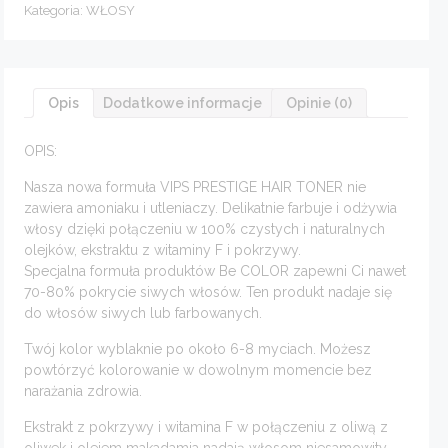
"Kasztanowy"
Kategoria:
WŁOSY
BC03
100
ml
Be
Prestige
Opis
Dodatkowe informacje
Opinie (0)
OPIS:
Nasza nowa formuła VIPS PRESTIGE HAIR TONER nie
zawiera amoniaku i utleniaczy. Delikatnie farbuje i odżywia
włosy dzięki połączeniu w 100% czystych i naturalnych
olejków, ekstraktu z witaminy F i pokrzywy.
Specjalna formuła produktów Be COLOR zapewni Ci nawet
70-80% pokrycie siwych włosów. Ten produkt nadaje się
do włosów siwych lub farbowanych.
Twój kolor wyblaknie po około 6-8 myciach. Możesz
powtórzyć kolorowanie w dowolnym momencie bez
narażania zdrowia.
Ekstrakt z pokrzywy i witamina F w połączeniu z oliwą z
oliwek i olejem makadamia nadają włosom niesamowity