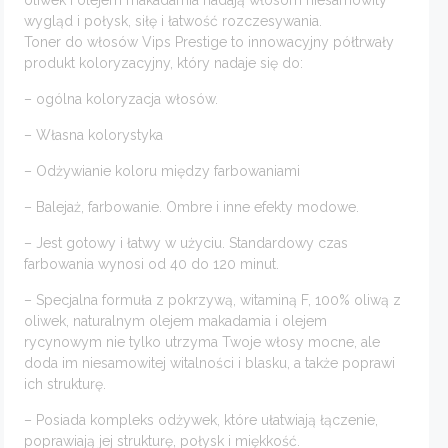
wygląd i połysk, siłę i łatwość rozczesywania.
Toner do włosów Vips Prestige to innowacyjny półtrwały
produkt koloryzacyjny, który nadaje się do:
– ogólna koloryzacja włosów.
– Własna kolorystyka
– Odżywianie koloru między farbowaniami
– Balejaż, farbowanie. Ombre i inne efekty modowe.
– Jest gotowy i łatwy w użyciu. Standardowy czas
farbowania wynosi od 40 do 120 minut.
– Specjalna formuła z pokrzywą, witaminą F, 100% oliwą z
oliwek, naturalnym olejem makadamia i olejem
rycynowym nie tylko utrzyma Twoje włosy mocne, ale
doda im niesamowitej witalności i blasku, a także poprawi
ich strukturę.
– Posiada kompleks odżywek, które ułatwiają łączenie,
poprawiają jej strukturę, połysk i miękkość.