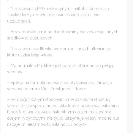
– Nie zawierają PPD, rezorcyny i 1-naftolu, które mają
zwykłe farby do włosów i wiele osób jest na nie
uczulonych.
– Bez amoniaku i monoetanoloaminy nie zawierają innych
środków alkalizujących.
– Nie zawiera nadtlenku wodoru ani innych utleniaczy,
które uszkadzają włosy.
– Ma normalne Ph, które jest bardzo zbliżone do pH jej
włosów.
– Specjalna formuła pozwala na błyskawiczną farbację
włosów tonerem Vips Prestge Hair Toner.
– Po długotrwałym stosowaniu nie uszkadza struktury
włosa, dzięki specjalnemu składowi z pokrzywą, witaminą
F, 100% oliwą z oliwek, naturalnym olejem makadamia i
olejem rycynowym, nie tylko utrzymuje włosy mocne, ale
nadaje im niesamowitą witalność i połysk.