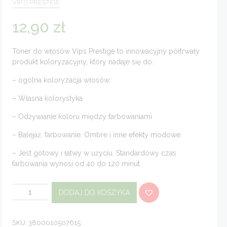
VIP`S PRESTIGE
12,90
zł
Toner do włosów Vips Prestige to innowacyjny półtrwały
produkt koloryzacyjny, który nadaje się do:
– ogólna koloryzacja włosów.
– Własna kolorystyka
– Odżywianie koloru między farbowaniami
– Balejaż, farbowanie. Ombre i inne efekty modowe.
– Jest gotowy i łatwy w użyciu. Standardowy czas
farbowania wynosi od 40 do 120 minut.
ilość
DODAJ DO KOSZYKA
Toner
do
włosów
Nobel
Chestnut
SKU:
3800010507615