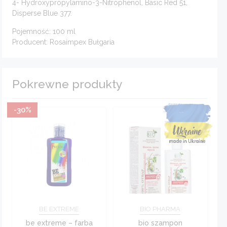
4- Hydroxypropylamino-3-Nitrophenol, Basic Red 51,
Disperse Blue 377.
Pojemność: 100 ml
Producent: Rosaimpex Bułgaria
Pokrewne produkty
-30%
BE EXTREME
BIO PHARMA
be extreme – farba
bio szampon