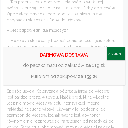
– Ten produkt jest odpowiedni dla osób o wrażliwej
skórze, które są uczulone na utleniacze i farby do włosów.
Opcje alergiczne dla tego produktu są niższe niż w
przypadku stosowania farby do włosów.
– Jest odpowiedni dla mężczyzn.
– Może być stosowany bezpośrednio po usunięciu koloru,
trwałej ondulacji, prostowaniu lub barwieniu. Prosimy o
uważne przeczytanie instrukcji.
ZAMKNIJ
DARMOWA DOSTAWA
Kolor utrzymuje się od 4 do 12 myć, w zależności od
do paczkomatu od zakupów
za 119 zł
wybranego koloru i rodzaju włosów. Możesz ponownie
użyć produktu w dowolnym momencie, bez ryzyka dla
kurierem od zakupów
za 159 zł
zdrowia.
Sposób użycia: Koloryzacja półtrwałą farbą do włosów
jest bardzo prosta w użyciu. Nałóż produkt na wilgotne
lecz nie mokre włosy (w celu intensyfikacji można
nakładać na suche włosy), używamy jej podobnie jak
szampon do włosów, jednak ważne jest, aby toner
równomiernie rozprowadzić na włosach od nasady aż po
końce. Farba musi obejmować wszystkie włosy i należy ją