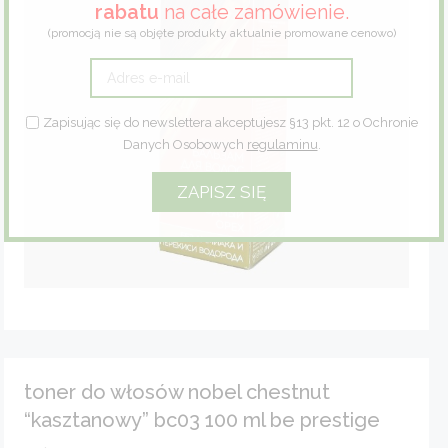
rabatu
na całe zamówienie.
(promocją nie są objęte produkty aktualnie promowane cenowo)
Zioła
Eco dom
Zapisując się do newslettera akceptujesz §13 pkt. 12 o Ochronie
Eco fashion
Danych Osobowych
regulaminu
.
Zestawy prezentowe
toner do włosów nobel chestnut
“kasztanowy” bc03 100 ml be prestige