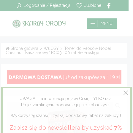
Logowanie / Rejestracja
Ulubione
Wszystkie
Płatność i dostawa
MENU
Pielęgnacja włosów
Polityka prywatności
Strona główna
>
WŁOSY
>
Toner do włosów Nobel
Chestnut “Kasztanowy” BC03 100 ml Be Prestige
Pielęgnacja twarzy
Regulamin
Pielęgnacja ciała
Pielęgnacja stóp
Pielęgnacja jamy ustnej
UWAGA ! Ta informacja pojawi Ci się TYLKO raz.
Po jej zamknięciu ponownie jej nie zobaczysz.
Dla mężczyzn
Wykorzystaj szansę i zyskaj dodatkowy rabat na zakupy !
Zapisz się do newslettera by uzyskać
7%
Dla dzieci