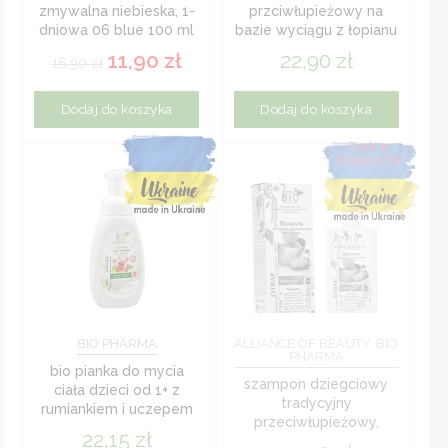
zmywalna niebieska, 1-
przciwłupieżowy na
dniowa 06 blue 100 ml
bazie wyciągu z łopianu
200 ml
11,90
zł
22,90
zł
16,90
zł
Dodaj do koszyka
Dodaj do koszyka
BIO PHARMA
ALLIANCE OF BEAUTY, BIO
PHARMA
bio pianka do mycia
szampon dziegciowy
ciała dzieci od 1+ z
tradycyjny
rumiankiem i uczepem
przeciwłupieżowy,
trójlistnym 300 ml
22,15
zł
przeciwłojotokowy i