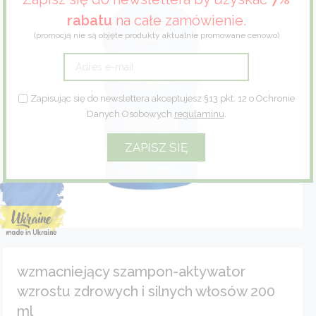
rabatu
na całe zamówienie.
Zioła
(promocją nie są objęte produkty aktualnie promowane cenowo)
Eco dom
Eco fashion
Zapisując się do newslettera akceptujesz §13 pkt. 12 o Ochronie
Danych Osobowych
regulaminu
.
Zestawy prezentowe
wzmacniejący szampon-aktywator
wzrostu zdrowych i silnych włosów 200
ml