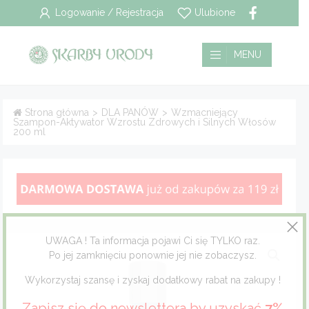
Logowanie / Rejestracja
Ulubione
Wszystkie
Płatność i dostawa
MENU
Pielęgnacja włosów
Polityka prywatności
Strona główna
>
DLA PANÓW
>
Wzmacniejący
Szampon-Aktywator Wzrostu Zdrowych i Silnych Włosów
Pielęgnacja twarzy
Regulamin
200 ml
Pielęgnacja ciała
Pielęgnacja stóp
Pielęgnacja jamy ustnej
UWAGA ! Ta informacja pojawi Ci się TYLKO raz.
Po jej zamknięciu ponownie jej nie zobaczysz.
Dla mężczyzn
Wykorzystaj szansę i zyskaj dodatkowy rabat na zakupy !
Dla dzieci
Zapisz się do newslettera by uzyskać
7%