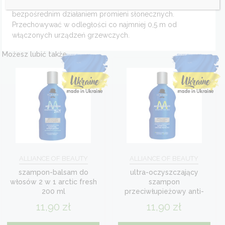
w temperaturze: od + 5 ° C do + 25 ° C. Chronić przed
bezpośrednim działaniem promieni słonecznych.
Przechowywać w odległości co najmniej 0,5 m od
włączonych urządzeń grzewczych.
Możesz lubić także…
ALLIANCE OF BEAUTY
ALLIANCE OF BEAUTY
szampon-balsam do
ultra-oczyszczający
włosów 2 w 1 arctic fresh
szampon
200 ml
przeciwłupieżowy anti-
dandruff 200 ml
11,90
zł
11,90
zł