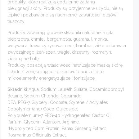
produkty, które realizują codzienne zadania
pielęgnacji skóry. Produkty są przyjemne w użyciu, nie są
lepkie i pozbawione są nadmiernej zawartości olejów i
tłuszczy.
Produkty zawierają głównie składniki naturalne: mięta
pieprzowa, chmiel, bergamotka, guarana, limonka,
wetyweria, trawa cytrynowa, cedr, bambus, ziele dziurawca
zwyczajnego, żeń-szeń, węgiel drzewny, rozmaryn,
zieloną herbatę.
Produkty posiadają właściwości nawilżające męską skórę,
składniki zmiękczające i przeciwutleniacze, oraz
mikroelementy energetyzujące i tonizujące.
Składniki:
Aqua, Sodium Laureth Sulfate, Cocamidopropyl
Betaine, Sodium Chloride, Cocamide
DEA, PEG-7 Glyceryl Cocoate, Styrene / Acrylates
Copolymer (and) Coco-Glucoside;
Polyquaternium-7, PEG-40 Hydrogenated Castor Oil,
Parfum, Glycerin, Allantoin, Arginine,
*Hydrolyzed Corn Protein; Panax Ginseng Extract,
Rosmarinus Officinalis Extract,