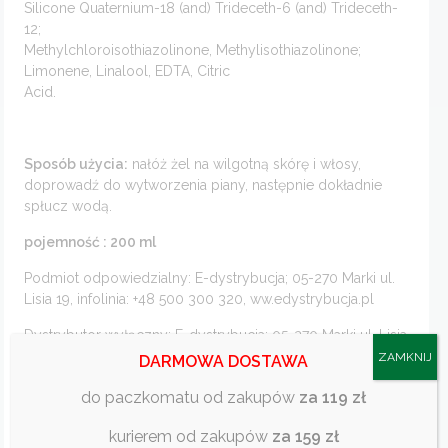
Silicone Quaternium-18 (and) Trideceth-6 (and) Trideceth-
12;
Methylchloroisothiazolinone, Methylisothiazolinone;
Limonene, Linalool, EDTA, Citric
Acid.
Sposób użycia:
nałóż żel na wilgotną skórę i włosy,
doprowadź do wytworzenia piany, następnie dokładnie
spłucz wodą.
pojemność : 200 ml
Podmiot odpowiedzialny: E-dystrybucja; 05-270 Marki ul.
Lisia 19, infolinia: +48 500 300 320, ww.edystrybucja.pl
Dystrybutor wyłączny: E-dystrybucja; 05-270 Marki ul. Lisia
19, infolinia: +48 500 300 320, ww.edystrybucja.pl
ZAMKNIJ
DARMOWA DOSTAWA
Data produkcji (miesiąc, rok); zużyć do (miesiąc, rok);
do paczkomatu od zakupów
za 119 zł
numer partii produkcyjnej: patrz z tyłu opakowania. Okres
ważności: 30 miesięcy od daty produkcji. Przechowywać
kurierem od zakupów
za 159 zł