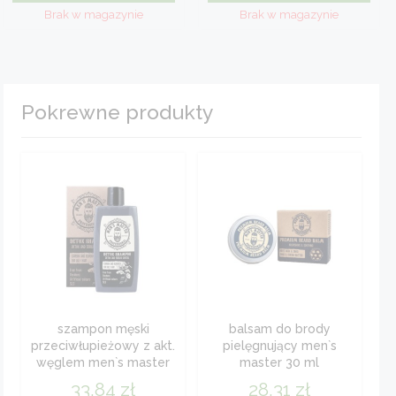
Pokrewne produkty
szampon męski
balsam do brody
przeciwłupieżowy z akt.
pielęgnujący men`s
węglem men`s master
master 30 ml
260 ml
33,84
zł
28,31
zł