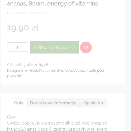
ananas, 800ml energy of vitamins
ENERGY OF VITAMINS
19,90
zł
ilość
DODAJ DO KOSZYKA
Żel
pod
prysznic
Smoothie
Mango
SKU:
4823080006948
&
Kategorie:
# Produkty ukraińskie
,
CIAŁO
,
ciało - żele pod
Ananas,
prysznic
800ml
Energy
of
Vitamins
Opis
Dodatkowe informacje
Opinie (0)
Opis:
Świeży tropikalny aromat smoothie żel pod prysznic
Mango&Ananas doda Ci zastrzyku pozytywnej energii.