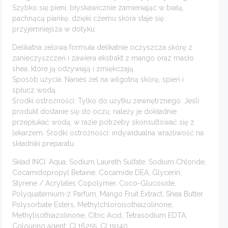
Szybko się pieni, błyskawicznie zamieniając w białą,
pachnącą piankę, dzięki czemu skóra staje się
przyjemniejsza w dotyku.
Delikatna żelowa formuła delikatnie oczyszcza skórę z
zanieczyszczeń i zawiera ekstrakt z mango oraz masło
shea, które ją odżywiają i zmiękczają.
Sposób użycia: Nanieś żel na wilgotną skórę, spień i
spłucz wodą.
Środki ostrożności: Tylko do użytku zewnętrznego. Jeśli
produkt dostanie się do oczu, należy je dokładnie
przepłukać wodą, w razie potrzeby skonsultować się z
lekarzem. Środki ostrożności: indywidualna wrażliwość na
składniki preparatu.
Skład INCI: Aqua, Sodium Laureth Sulfate, Sodium Chloride,
Cocamidopropyl Betaine, Cocamide DEA, Glycerin,
Styrene / Acrylates Copolymer, Coco-Glucoside,
Polyquaternium-7, Parfum, Mango Fruit Extract, Shea Butter
Polysorbate Esters, Methylchloroisothiazolinone,
Methylisothiazolinone, Citric Acid, Tetrasodium EDTA,
Colouring agent: CI 16255, CI 19140