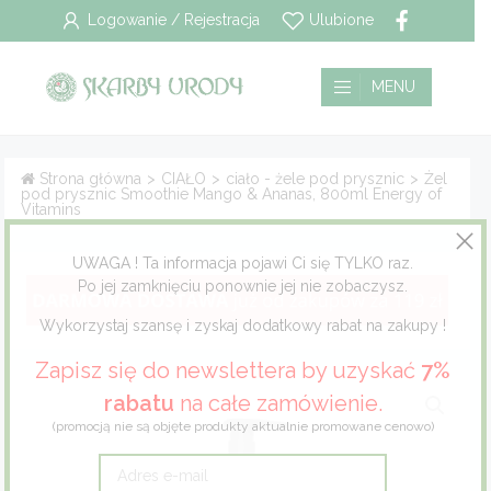
Logowanie / Rejestracja
Ulubione
Wszystkie
Płatność i dostawa
MENU
Pielęgnacja włosów
Polityka prywatności
Strona główna
>
CIAŁO
>
ciało - żele pod prysznic
>
Żel
pod prysznic Smoothie Mango & Ananas, 800ml Energy of
Pielęgnacja twarzy
Regulamin
Vitamins
Pielęgnacja ciała
UWAGA ! Ta informacja pojawi Ci się TYLKO raz.
Po jej zamknięciu ponownie jej nie zobaczysz.
Pielęgnacja stóp
Wykorzystaj szansę i zyskaj dodatkowy rabat na zakupy !
Pielęgnacja jamy ustnej
Zapisz się do newslettera by uzyskać
7%
rabatu
na całe zamówienie.
Dla mężczyzn
(promocją nie są objęte produkty aktualnie promowane cenowo)
Dla dzieci