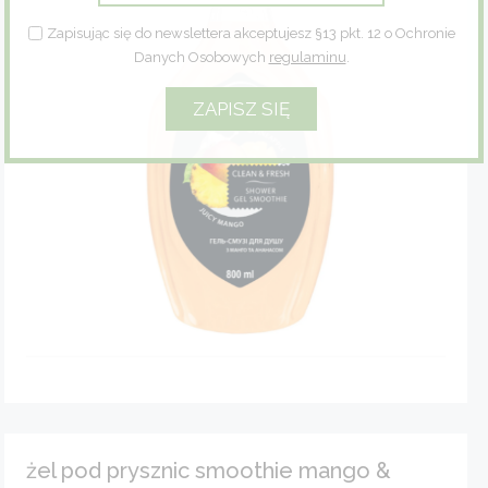
Zapisując się do newslettera akceptujesz §13 pkt. 12 o Ochronie
Zioła
Danych Osobowych
regulaminu
.
Eco dom
Eco fashion
Zestawy prezentowe
żel pod prysznic smoothie mango &