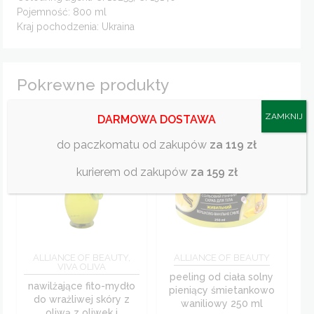
Pojemność: 800 ml
Kraj pochodzenia: Ukraina
Pokrewne produkty
ZAMKNIJ
DARMOWA DOSTAWA
-11%
do paczkomatu od zakupów
za 119 zł
kurierem od zakupów
za 159 zł
ALLIANCE OF BEAUTY,
ALLIANCE OF BEAUTY
VIVA OLIVA
peeling od ciała solny
nawilżające fito-mydło
pieniący śmietankowo
do wrażliwej skóry z
waniliowy 250 ml
oliwą z oliwek i