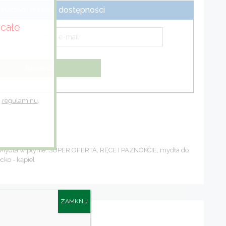
wiadom mnie o dostępności
całe
h
regulaminu
.
Mydła w płynie
,
SUPER OFERTA
,
RĘCE I PAZNOKCIE
,
mydła do
cko - kąpiel
ZAMKNIJ