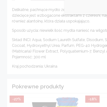
Delikatne, pachnące mydło żelowe dokładnie oczyszcza
dziecięce jest wzbogacone ekstraktami z czereśni, na
również alantoinę, która działa uspokajająco.
Sposób użycia: niewielk ilość mydła nanieść na wilgo
Skład INCI: Aqua, Sodium Laureth Sulfate, Disodium,
Cocoat, Hydroxyethyl Urea, Parfum, PEG-40 Hydrogenate
(Matricaria) Flower Extract, Polyquaternium-7, Benzyl 
Pojemność: 300 ml
Kraj pochodzenia: Ukraina
Pokrewne produkty
-27%
-18%