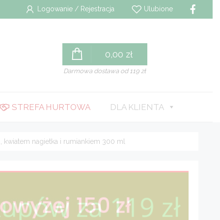
Logowanie / Rejestracja
Ulubione
0,00
zł
Darmowa dostawa od 119 zł
STREFA HURTOWA
DLA KLIENTA
, kwiatem nagietka i rumiankiem 300 ml