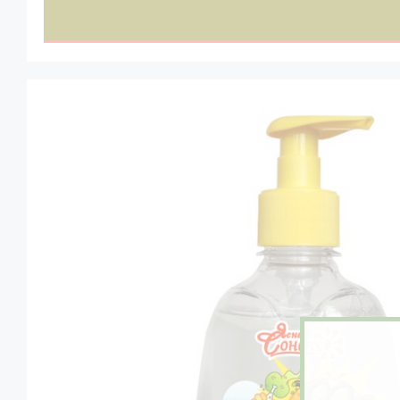
Zioła
Eco dom
Eco fashion
Zestawy prezentowe