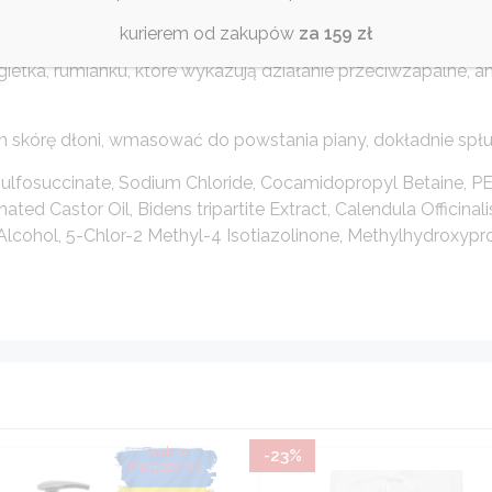
kurierem od zakupów
za 159 zł
 skórę z zanieczyszczeń i bakterii, zapewniając higieniczn
gietka, rumianku, które wykazują działanie przeciwzapalne, 
tn skórę dłoni, wmasować do powstania piany, dokładnie spłu
 Sulfosuccinate, Sodium Chloride, Cocamidopropyl Betaine, 
d Castor Oil, Bidens tripartite Extract, Calendula Officinali
Alcohol, 5-Chlor-2 Methyl-4 Isotiazolinone, Methylhydroxypropy
-23%