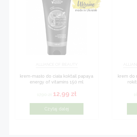
ALLIANCE OF BEAUTY
ALLIAN
krem-masło do ciała koktail papaya
krem do r
energy of vitamins 150 ml
roki
12,99
zł
17,90
zł
1
Czytaj dalej