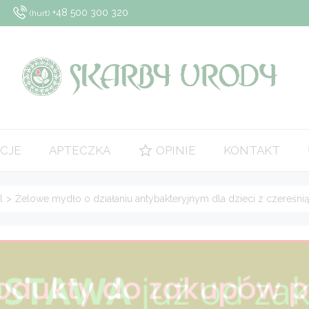
+48 500 300 320
(hurt)
CJE
APTECZKA
OPINIE
KONTAKT
l
>
Żelowe mydło o działaniu antybakteryjnym dla dzieci z czereśnią