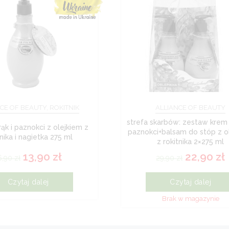
CE OF BEAUTY, ROKITNIK
ALLIANCE OF BEAUTY
strefa skarbów: zestaw krem 
ąk i paznokci z olejkiem z
paznokci+balsam do stóp z o
tnika i nagietka 275 ml
z rokitnika 2×275 ml
13,90
zł
22,90
zł
6,90
zł
29,90
zł
Czytaj dalej
Czytaj dalej