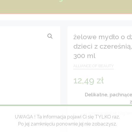
żelowe mydło o dz
dzieci z czereśni
300 ml
ALLIANCE OF BEAUTY
12,49
zł
Delikatne, pachnące
z
zapewniając higien
UWAGA ! Ta informacja pojawi Ci się TYLKO raz.
Po jej zamknięciu ponownie jej nie zobaczysz.
Brak w magazynie