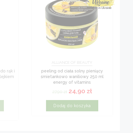
ALLIANCE OF BEAUTY
do rąk i
peeling od ciała solny pieniący
lejkiem
śmietankowo waniliowy 250 ml
energy of vitamins
24,90
zł
27,90
zł
Dodaj do koszyka