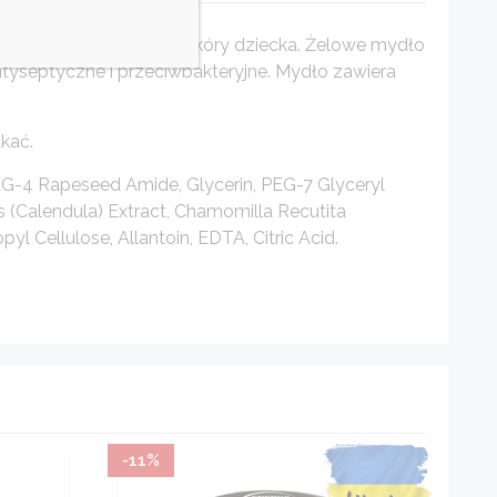
ą pielęgnację wrażliwej skóry dziecka. Żelowe mydło
antyseptyczne i przeciwbakteryjne. Mydło zawiera
kać.
PEG-4 Rapeseed Amide, Glycerin, PEG-7 Glyceryl
s (Calendula) Extract, Chamomilla Recutita
l Cellulose, Allantoin, EDTA, Citric Acid.
-11%