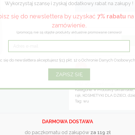
Wykorzystaj szansę i zyskaj dodatkowy rabat na zakupy !
Po
isz się do newslettera by uzyskać
7% rabatu
na 
zamówienie.
(promocją nie są objęte produkty aktualnie promowane cenowo)
c się do newslettera akceptujesz §13 pkt. 12 o Ochronie Danych Osobowyc
SKU:
4820074622559
Kategorie:
# Produkty ukraińskie
,
rąk
,
KOSMETYKI DLA DZIECI
,
dzie
Tag:
wu
DARMOWA DOSTAWA
do paczkomatu od zakupów
za 119 zł