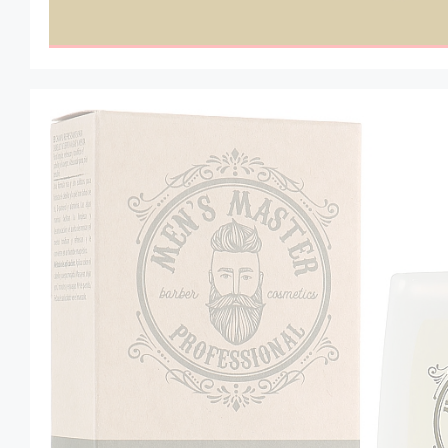
Zioła
Eco dom
Eco fashion
Zestawy prezentowe