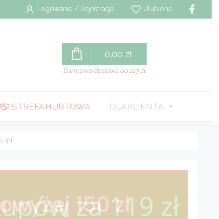
Logowanie / Rejestracja
Ulubione
0,00
zł
Darmowa dostawa od 119 zł
STREFA HURTOWA
DLA KLIENTA
0 ml