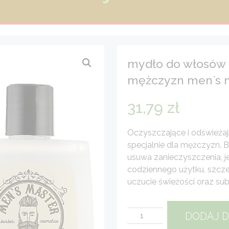
mydło do włosów i
mężczyzn men`s m
31,79
zł
Oczyszczające i odświeża
specjalnie dla mężczyzn. B
usuwa zanieczyszczenia, je
codziennego użytku, szcze
uczucie świeżości oraz sub
ilość
DODAJ 
Mydło
do