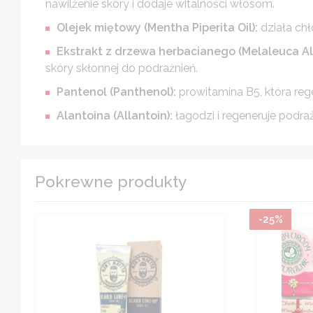
nawilżenie skóry i dodaje witalności włosom.
Olejek miętowy (Mentha Piperita Oil):
działa chł
Ekstrakt z drzewa herbacianego (Melaleuca Alte
skóry skłonnej do podrażnień.
Pantenol (Panthenol):
prowitamina B5, która rege
Alantoina (Allantoin):
łagodzi i regeneruje podra
Pokrewne produkty
-25%