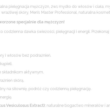
lna pielęgnacja mężczyzn, 2w1 mydło do włosów i ciała, myd
rażliwej skóry, Men’s Master Professional, naturalna kosme
tworzone specjalnie dla mężczyzn!
to codzienna dawka świeżości, pielęgnacji i energii. Przekona
ry i włosów bez podrażnień.
ąpieli.
ym składnikom aktywnym.
ażnień skórą.
lny na siłownię, podróż czy codzienną pielęgnację.
nergię.
s Vesiculosus Extract):
naturalne bogactwo minerałów i a