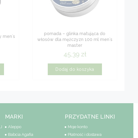
pomada – glinka matująca do
y men`s
włosów dla mężczyzn 100 ml men`s
master
45,39
zł
Dodaj do koszyka
MARKI
PRZYDATNE LINKI
J
Aleppo
Moje konto
Babcia Agafia
Płatność i dostawa