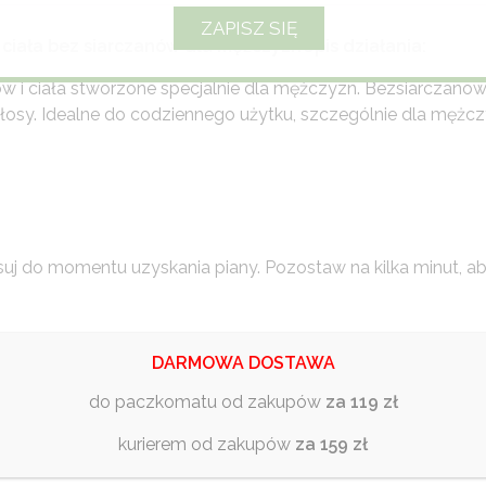
 ciała bez siarczanów dla mężczyzn
Opis działania:
i ciała stworzone specjalnie dla mężczyzn. Bezsiarczanowa 
włosy. Idealne do codziennego użytku, szczególnie dla mężc
suj do momentu uzyskania piany. Pozostaw na kilka minut, ab
DARMOWA DOSTAWA
ropyl Betaine, Lauryl Glucoside, Styrene/Acrylates Copolym
do paczkomatu od zakupów
za 119 zł
ycol, Diazolidinyl Urea, Allantoin, Melaleuca Alternifolia Leaf
kurierem od zakupów
za 159 zł