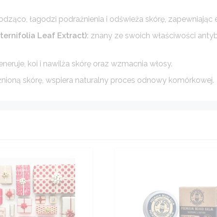
odząco, łagodzi podrażnienia i odświeża skórę, zapewniając ef
rnifolia Leaf Extract):
znany ze swoich właściwości antyba
neruje, koi i nawilża skórę oraz wzmacnia włosy.
żnioną skórę, wspiera naturalny proces odnowy komórkowej.