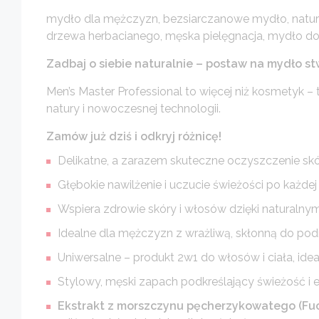
mydło dla mężczyzn, bezsiarczanowe mydło, natura
drzewa herbacianego, męska pielęgnacja, mydło do w
Zadbaj o siebie naturalnie – postaw na mydło s
Men’s Master Professional to więcej niż kosmetyk – 
natury i nowoczesnej technologii.
Zamów już dziś i odkryj różnicę!
Delikatne, a zarazem skuteczne oczyszczenie skó
Głębokie nawilżenie i uczucie świeżości po każdej k
Wspiera zdrowie skóry i włosów dzięki naturaln
Idealne dla mężczyzn z wrażliwą, skłonną do podr
Uniwersalne – produkt 2w1 do włosów i ciała, idea
Stylowy, męski zapach podkreślający świeżość i e
Ekstrakt z morszczynu pęcherzykowatego (Fucu