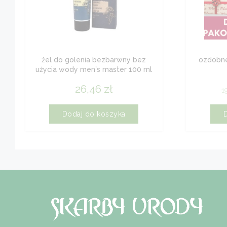
żel do golenia bezbarwny bez
ozdobne
użycia wody men`s master 100 ml
26,46
zł
1
Dodaj do koszyka