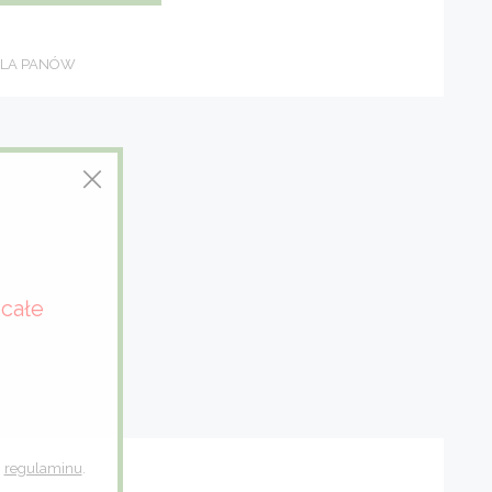
LA PANÓW
całe
h
regulaminu
.