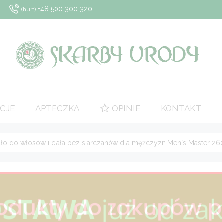
+48 500 300 320
(hurt)
CJE
APTECZKA
OPINIE
KONTAKT
ło do włosów i ciała bez siarczanów dla mężczyzn Men`s Master 26