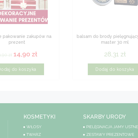
 pakowanie zakupów na
balsam do brody pielęgnując
prezent
master 30 ml
14,90
zł
28,31
zł
9,90
zł
Dodaj do koszyka
Dodaj do koszyka
KOSMETYKI
SKARBY URODY
WŁOSY
PIELĘGNACJA JAMY USTNE
TWARZ
ZESTAWY PREZENTOWE