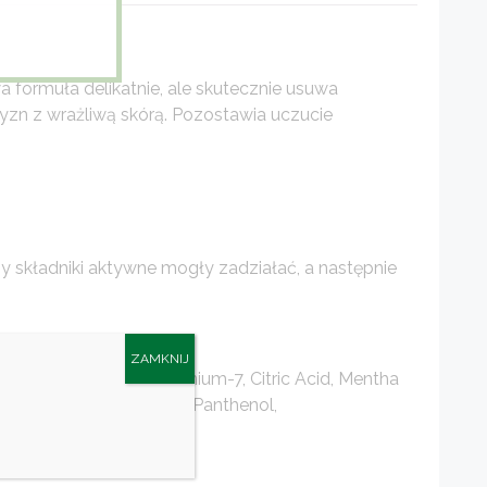
formuła delikatnie, ale skutecznie usuwa
zyzn z wrażliwą skórą. Pozostawia uczucie
y składniki aktywne mogły zadziałać, a następnie
ZAMKNIJ
er, Parfum, Polyquaternium-7, Citric Acid, Mentha
 Extract, Phenoxyethanol, Panthenol,