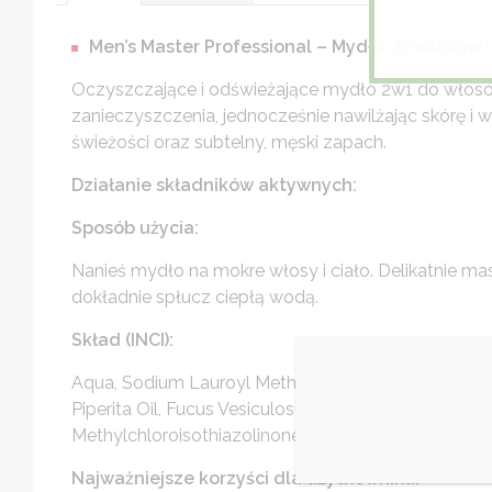
Men’s Master Professional – Mydło do włosów i
Oczyszczające i odświeżające mydło 2w1 do włosów 
zanieczyszczenia, jednocześnie nawilżając skórę i 
świeżości oraz subtelny, męski zapach.
Działanie składników aktywnych:
Sposób użycia:
Nanieś mydło na mokre włosy i ciało. Delikatnie ma
dokładnie spłucz ciepłą wodą.
Skład (INCI):
Aqua, Sodium Lauroyl Methyl Isethionate, Cocamidop
Piperita Oil, Fucus Vesiculosus Extract, Propylene Gl
Methylchloroisothiazolinone, Methylisothiazolinone.
Najważniejsze korzyści dla użytkownika: