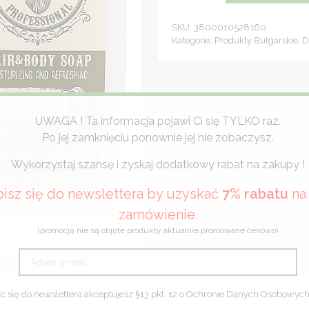
włosów
i
SKU:
3800010528160
ciała
Kategorie:
Produkty Bułgarskie
,
D
bez
siarczanów
dla
mężczyzn
Men`s
Master
260
ml
UWAGA ! Ta informacja pojawi Ci się TYLKO raz.
Po jej zamknięciu ponownie jej nie zobaczysz.
Wykorzystaj szansę i zyskaj dodatkowy rabat na zakupy !
isz się do newslettera by uzyskać
7% rabatu
na 
zamówienie.
(promocją nie są objęte produkty aktualnie promowane cenowo)
c się do newslettera akceptujesz §13 pkt. 12 o Ochronie Danych Osobowyc